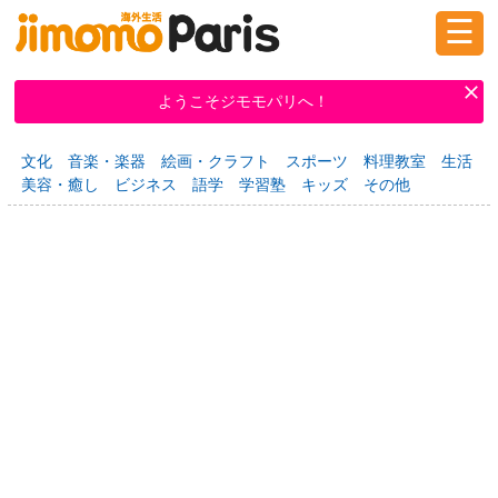
☰
ログイン
新規登録
ようこそジモモパリへ！
文化
音楽・楽器
絵画・クラフト
スポーツ
料理教室
生活
掲示板
タウン情報
教えて！
美容・癒し
ビジネス
語学
学習塾
キッズ
その他
ニュース
イベント
求人
物件
習い事