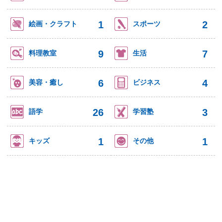
1
2
絵画・クラフト
スポーツ
9
7
料理教室
生活
6
4
美容・癒し
ビジネス
26
3
語学
学習塾
1
1
キッズ
その他