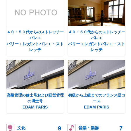
４０・５０代からのストレッチー
４０・５０代からのストレッチー
バレエ
バレエ
パリーエレガントバレエ・スト
パリーエレガントバレエ・スト
レッチ
レッチ
高級管理の修士号および経営管理
初級から上級までのフランス語コ
の博士号
ース
EDAM PARIS
EDAM PARIS
9
7
文化
音楽・楽器