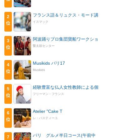
フランス語＆リュクス・モード講
2
イスマック
位
阿波踊りプロ集団寶船ワークショ
3
繋太鼓センター
位
Musikids パリ17
4
Musikids
位
経験豊富な仏人女性教師による個
5
フリーマン・フランス
位
Atelier "Cake T
6
レ・パスティーユ
位
パリ グルメ半日コース(午前中
7