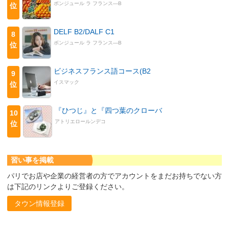
ボンジュール ラ フランス―B
位
DELF B2/DALF C1
8
ボンジュール ラ フランス―B
位
ビジネスフランス語コース(B2
9
イスマック
位
『ひつじ』と『四つ葉のクローバ
10
アトリエロールンデコ
位
習い事を掲載
パリでお店や企業の経営者の方でアカウントをまだお持ちでない方
は下記のリンクよりご登録ください。
タウン情報登録