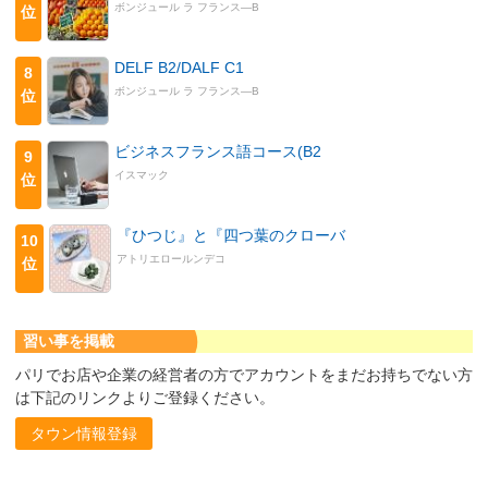
ボンジュール ラ フランス―B
位
DELF B2/DALF C1
8
ボンジュール ラ フランス―B
位
ビジネスフランス語コース(B2
9
イスマック
位
『ひつじ』と『四つ葉のクローバ
10
アトリエロールンデコ
位
習い事を掲載
パリでお店や企業の経営者の方でアカウントをまだお持ちでない方
は下記のリンクよりご登録ください。
タウン情報登録