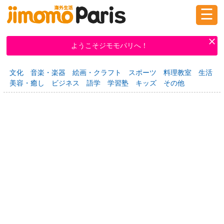
☰
ログイン
新規登録
ようこそジモモパリへ！
文化
音楽・楽器
絵画・クラフト
スポーツ
料理教室
生活
掲示板
タウン情報
教えて！
美容・癒し
ビジネス
語学
学習塾
キッズ
その他
ニュース
イベント
求人
物件
習い事