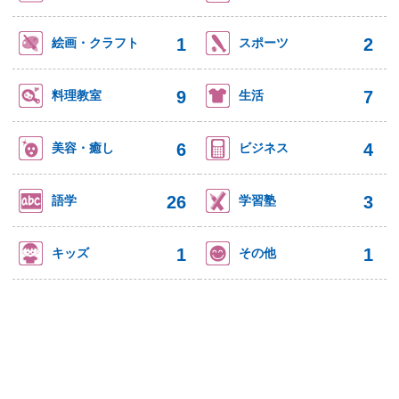
1
2
絵画・クラフト
スポーツ
9
7
料理教室
生活
6
4
美容・癒し
ビジネス
26
3
語学
学習塾
1
1
キッズ
その他