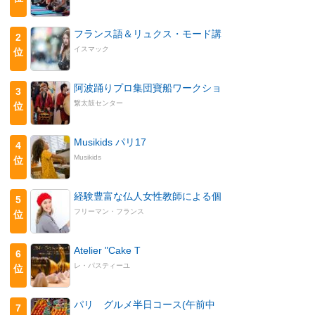
フランス語＆リュクス・モード講
2
イスマック
位
阿波踊りプロ集団寶船ワークショ
3
繋太鼓センター
位
Musikids パリ17
4
Musikids
位
経験豊富な仏人女性教師による個
5
フリーマン・フランス
位
Atelier "Cake T
6
レ・パスティーユ
位
パリ グルメ半日コース(午前中
7