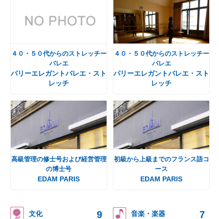
４０・５０代からのストレッチー
４０・５０代からのストレッチー
バレエ
バレエ
パリーエレガントバレエ・スト
パリーエレガントバレエ・スト
レッチ
レッチ
高級管理の修士号および経営管理
初級から上級までのフランス語コ
の博士号
ース
EDAM PARIS
EDAM PARIS
9
7
文化
音楽・楽器