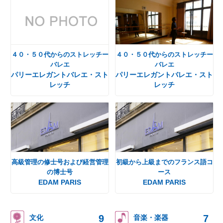
４０・５０代からのストレッチー
４０・５０代からのストレッチー
バレエ
バレエ
パリーエレガントバレエ・スト
パリーエレガントバレエ・スト
レッチ
レッチ
高級管理の修士号および経営管理
初級から上級までのフランス語コ
の博士号
ース
EDAM PARIS
EDAM PARIS
9
7
文化
音楽・楽器