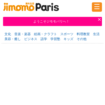
☰
ログイン
新規登録
ようこそジモモパリへ！
文化
音楽・楽器
絵画・クラフト
スポーツ
料理教室
生活
掲示板
タウン情報
教えて！
美容・癒し
ビジネス
語学
学習塾
キッズ
その他
ニュース
イベント
求人
物件
習い事