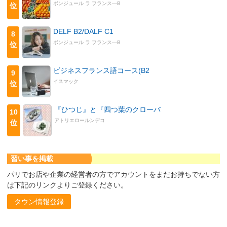
ボンジュール ラ フランス―B
位
DELF B2/DALF C1
8
ボンジュール ラ フランス―B
位
ビジネスフランス語コース(B2
9
イスマック
位
『ひつじ』と『四つ葉のクローバ
10
アトリエロールンデコ
位
習い事を掲載
パリでお店や企業の経営者の方でアカウントをまだお持ちでない方
は下記のリンクよりご登録ください。
タウン情報登録