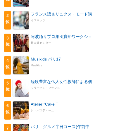
フランス語＆リュクス・モード講
2
イスマック
位
阿波踊りプロ集団寶船ワークショ
3
繋太鼓センター
位
Musikids パリ17
4
Musikids
位
経験豊富な仏人女性教師による個
5
フリーマン・フランス
位
Atelier "Cake T
6
レ・パスティーユ
位
パリ グルメ半日コース(午前中
7