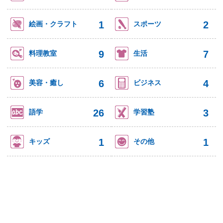
1
2
絵画・クラフト
スポーツ
9
7
料理教室
生活
6
4
美容・癒し
ビジネス
26
3
語学
学習塾
1
1
キッズ
その他