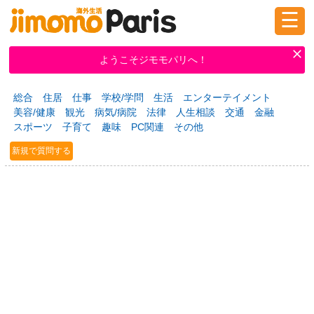
☰
ログイン
新規登録
ようこそジモモパリへ！
総合
住居
仕事
学校/学問
生活
エンターテイメント
掲示板
タウン情報
教えて！
美容/健康
観光
病気/病院
法律
人生相談
交通
金融
スポーツ
子育て
趣味
PC関連
その他
新規で質問する
ニュース
イベント
求人
物件
習い事