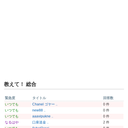
教えて！ 総合
緊急度
タイトル
回答数
いつでも
Chanel ゴヤー ..
0 件
いつでも
new88 ..
0 件
いつでも
aaavipukne ..
0 件
なるはや
口座送金 ..
2 件