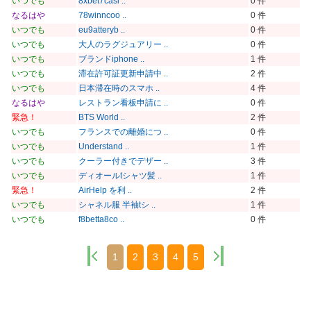
いつでも
8xbet7casi ..
0 件
なるはや
78winncoo ..
0 件
いつでも
eu9atteryb ..
0 件
いつでも
大人のラグジュアリー ..
0 件
いつでも
ブランドiphone ..
1 件
いつでも
滞在許可証更新申請中 ..
2 件
いつでも
日本滞在時のスマホ ..
4 件
なるはや
レストラン看板申請に ..
0 件
緊急！
BTS World ..
2 件
いつでも
フランスでの離婚につ ..
0 件
いつでも
Understand ..
1 件
いつでも
クーラー付きでデザー ..
3 件
いつでも
ディオールtシャツ髪 ..
1 件
緊急！
AirHelp を利 ..
2 件
いつでも
シャネル服 半袖tシ ..
1 件
いつでも
f8betta8co ..
0 件
1
2
3
4
5