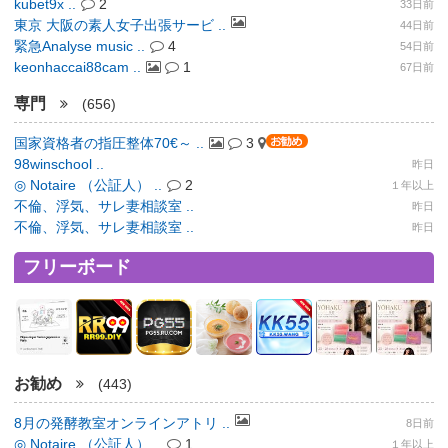
kubet9x ..
2
33日前
東京 大阪の素人女子出張サービ ..
44日前
緊急Analyse music ..
4
54日前
keonhaccai88cam ..
1
67日前
専門
(656)
国家資格者の指圧整体70€～ ..
3
98winschool ..
昨日
◎ Notaire （公証人） ..
2
１年以上
不倫、浮気、サレ妻相談室 ..
昨日
不倫、浮気、サレ妻相談室 ..
昨日
フリーボード
お勧め
(443)
8月の発酵教室オンラインアトリ ..
8日前
◎ Notaire （公証人） ..
1
１年以上