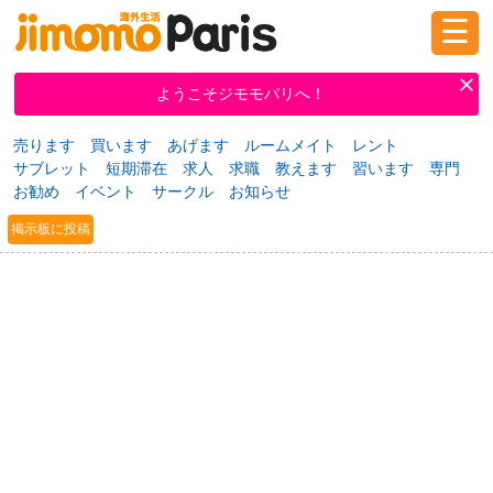
☰
ログイン
新規登録
ようこそジモモパリへ！
売ります
買います
あげます
ルームメイト
レント
サブレット
短期滞在
求人
求職
教えます
習います
専門
掲示板
タウン情報
教えて！
お勧め
イベント
サークル
お知らせ
掲示板に投稿
ニュース
イベント
求人
物件
習い事