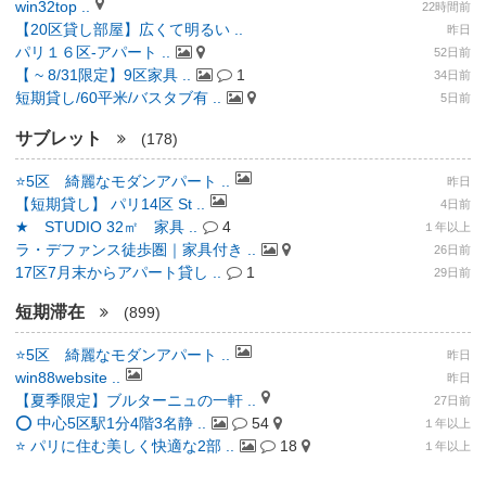
win32top ..
22時間前
【20区貸し部屋】広くて明るい ..
昨日
パリ１６区-アパート ..
52日前
【 ~ 8/31限定】9区家具 ..
1
34日前
短期貸し/60平米/バスタブ有 ..
5日前
サブレット
(178)
⭐️5区 綺麗なモダンアパート ..
昨日
【短期貸し】 パリ14区 St ..
4日前
★ STUDIO 32㎡ 家具 ..
4
１年以上
ラ・デファンス徒歩圏｜家具付き ..
26日前
17区7月末からアパート貸し ..
1
29日前
短期滞在
(899)
⭐️5区 綺麗なモダンアパート ..
昨日
win88website ..
昨日
【夏季限定】ブルターニュの一軒 ..
27日前
⭕️ 中心5区駅1分4階3名静 ..
54
１年以上
⭐ パリに住む美しく快適な2部 ..
18
１年以上