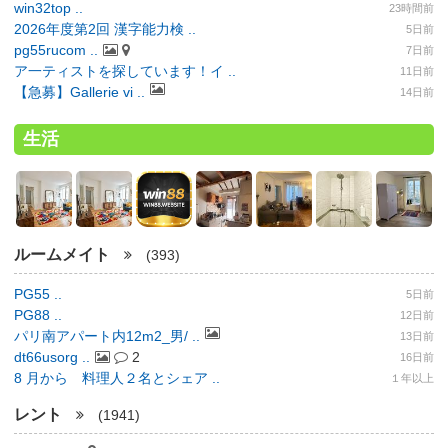
win32top ..
23時間前
2026年度第2回 漢字能力検 ..
5日前
pg55rucom ..
7日前
ア一ティストを探しています！イ ..
11日前
【急募】Gallerie vi ..
14日前
生活
ルームメイト
(393)
PG55 ..
5日前
PG88 ..
12日前
パリ南アパート内12m2_男/ ..
13日前
dt66usorg ..
2
16日前
8 月から 料理人２名とシェア ..
１年以上
レント
(1941)