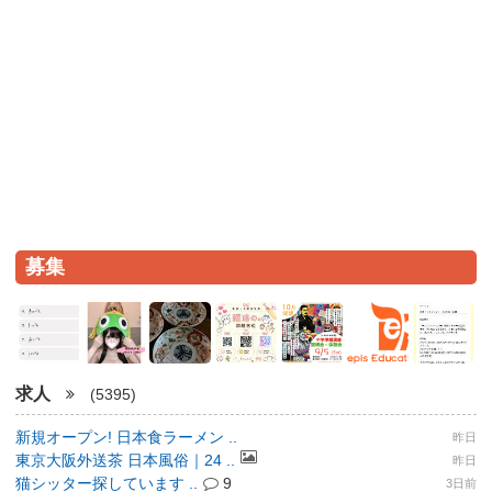
募集
求人
(5395)
新規オープン! 日本食ラーメン ..
昨日
東京大阪外送茶 日本風俗｜24 ..
昨日
猫シッター探しています ..
9
3日前