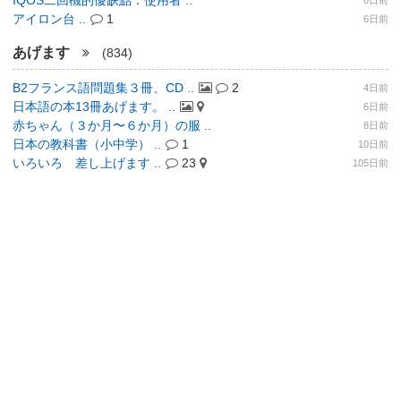
IQOS二回機的優缺點：使用者 ..
6日前
アイロン台 ..
1
6日前
あげます
(834)
B2フランス語問題集３冊、CD ..
2
4日前
日本語の本13冊あげます。 ..
6日前
赤ちゃん（３か月〜６か月）の服 ..
8日前
日本の教科書（小中学） ..
1
10日前
いろいろ 差し上げます ..
23
105日前