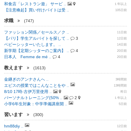
和食店「レストラン遊」 サービ ..
１年以上
【注意喚起】買い付けバイトは受 ..
105日前
求職
(747)
ファッション関係／セールス／ク ..
11日前
【パリ】学生アルバイトを探して ..
3
12日前
ベビーシッターいたします。 ..
14日前
新学期【定期シッターのご案内】 ..
4
20日前
日本人 Femme de mé ..
4
20日前
教えます
(1613)
金継ぎのアンナさんへ ..
3時間前
エピスの授業ではこんなことをや ..
13時間前
8/10 17時-古伊万里使用 ..
昨日
パーソナルトレーニング(50% ..
2
１年以上
小学6年生対象：中学準備講座開 ..
5日前
習います
(300)
hm88diy ..
12日前