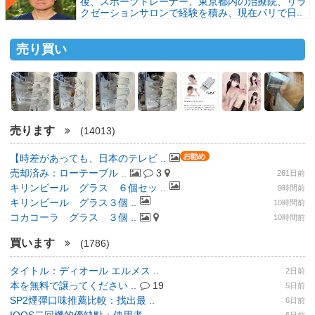
後、スポーツトレーナー、東京都内の治療院、リラ
クゼーションサロンで経験を積み、現在パリで日..
売り買い
売ります
(14013)
【時差があっても、日本のテレビ ..
売却済み：ローテーブル ..
3
261日前
キリンビール グラス ６個セッ ..
9時間前
キリンビール グラス３個 ..
10時間前
コカコーラ グラス ３個 ..
10時間前
買います
(1786)
タイトル：ディオール エルメス ..
2日前
本を無料で譲ってください ..
19
5日前
SP2煙彈口味推薦比較：找出最 ..
6日前