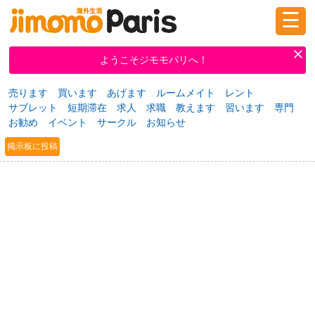
☰
ログイン
新規登録
ようこそジモモパリへ！
売ります
買います
あげます
ルームメイト
レント
サブレット
短期滞在
求人
求職
教えます
習います
専門
掲示板
タウン情報
教えて！
お勧め
イベント
サークル
お知らせ
掲示板に投稿
ニュース
イベント
求人
物件
習い事