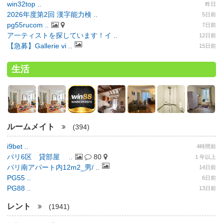
win32top ..
昨日
2026年度第2回 漢字能力検 ..
5日前
pg55rucom ..
7日前
ア一ティストを探しています！イ ..
12日前
【急募】Gallerie vi ..
15日前
生活
ルームメイト
(394)
i9bet ..
4時間前
パリ6区 貸部屋 ..
80
１年以上
パリ南アパート内12m2_男/ ..
14日前
PG55 ..
6日前
PG88 ..
13日前
レント
(1941)