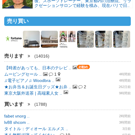
後、スポーツトレーナー、東京都内の治療院、リラ
クゼーションサロンで経験を積み、現在パリで日..
売り買い
売ります
(14016)
【時差があっても、日本のテレビ ..
ムービングセール ..
1
4時間前
♫電子ピアノ♫ Woodbra ..
4時間前
★お弁当＆お誕生日グッズ★お弁 ..
2
262日前
東京大阪外送茶 | 高端素人女 ..
9時間前
買います
(1788)
fabet vnorg ..
2時間前
lv88 shcom ..
3時間前
タイトル：ディオール エルメス ..
3日前