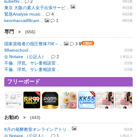
kubet9x ..
2
34日前
東京 大阪の素人女子出張サービ ..
45日前
緊急Analyse music ..
4
55日前
keonhaccai88cam ..
1
68日前
専門
(656)
国家資格者の指圧整体70€～ ..
3
98winschool ..
2日前
◎ Notaire （公証人） ..
2
１年以上
不倫、浮気、サレ妻相談室 ..
2日前
不倫、浮気、サレ妻相談室 ..
2日前
フリーボード
お勧め
(443)
8月の発酵教室オンラインアトリ ..
9日前
◎ Notaire （公証人） ..
1
１年以上