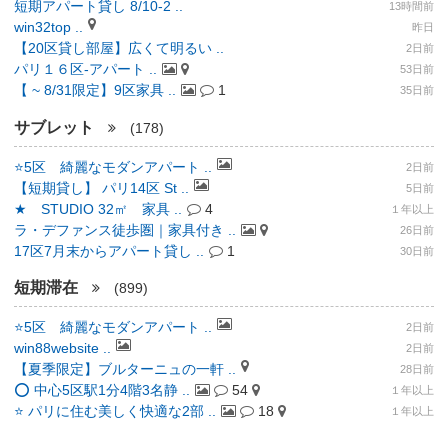
短期アパート貸し 8/10-2 ..
13時間前
win32top ..
昨日
【20区貸し部屋】広くて明るい ..
2日前
パリ１６区-アパート ..
53日前
【 ~ 8/31限定】9区家具 ..
1
35日前
サブレット
(178)
⭐️5区 綺麗なモダンアパート ..
2日前
【短期貸し】 パリ14区 St ..
5日前
★ STUDIO 32㎡ 家具 ..
4
１年以上
ラ・デファンス徒歩圏｜家具付き ..
26日前
17区7月末からアパート貸し ..
1
30日前
短期滞在
(899)
⭐️5区 綺麗なモダンアパート ..
2日前
win88website ..
2日前
【夏季限定】ブルターニュの一軒 ..
28日前
⭕️ 中心5区駅1分4階3名静 ..
54
１年以上
⭐ パリに住む美しく快適な2部 ..
18
１年以上