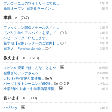
ブルゴーニュのワイナリーにて収 ..
22日前
新規オープン! 日本食ラーメン ..
2日前
求職
(747)
ファッション関係／セールス／ク ..
11日前
【パリ】学生アルバイトを探して ..
3
13日前
ベビーシッターいたします。 ..
15日前
新学期【定期シッターのご案内】 ..
4
20日前
日本人 Femme de mé ..
4
20日前
教えます
(1613)
エピスの授業ではこんなことをや ..
6時間前
金継ぎのアンナさんへ ..
22時間前
8/10 17時-古伊万里使用 ..
2日前
パーソナルトレーニング(50% ..
2
１年以上
小学6年生対象：中学準備講座開 ..
6日前
習います
(300)
hm88diy ..
13日前