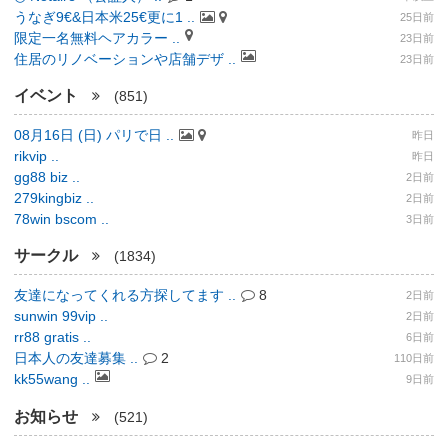
うなぎ9€&日本米25€更に1 ..
25日前
限定一名無料ヘアカラー ..
23日前
住居のリノベーションや店舗デザ ..
23日前
イベント
(851)
08月16日 (日) パリで日 ..
昨日
rikvip ..
昨日
gg88 biz ..
2日前
279kingbiz ..
2日前
78win bscom ..
3日前
サークル
(1834)
友達になってくれる方探してます ..
8
2日前
sunwin 99vip ..
2日前
rr88 gratis ..
6日前
日本人の友達募集 ..
2
110日前
kk55wang ..
9日前
お知らせ
(521)