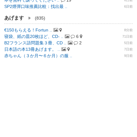
本を無料で譲ってください ..
19
6日前
SP2煙彈口味推薦比較：找出最 ..
6日前
あげます
(835)
€150もらえる！Fortun ..
8分前
寝袋、紙の皿20枚ほど、CD- ..
6
71日前
B2フランス語問題集３冊、CD ..
2
5日前
日本語の本13冊あげます。 ..
7日前
赤ちゃん（３か月〜６か月）の服 ..
9日前