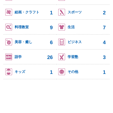
1
2
絵画・クラフト
スポーツ
9
7
料理教室
生活
6
4
美容・癒し
ビジネス
26
3
語学
学習塾
1
1
キッズ
その他