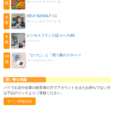
ボンジュール ラ フランス―B
位
DELF B2/DALF C1
8
ボンジュール ラ フランス―B
位
ビジネスフランス語コース(B2
9
イスマック
位
『ひつじ』と『四つ葉のクローバ
10
アトリエロールンデコ
位
習い事を掲載
パリでお店や企業の経営者の方でアカウントをまだお持ちでない方
は下記のリンクよりご登録ください。
タウン情報登録