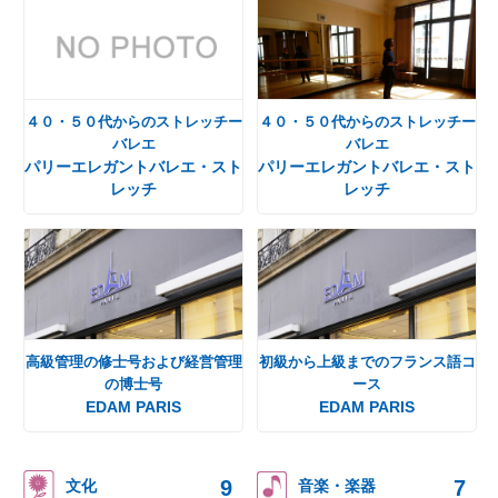
４０・５０代からのストレッチー
４０・５０代からのストレッチー
バレエ
バレエ
パリーエレガントバレエ・スト
パリーエレガントバレエ・スト
レッチ
レッチ
高級管理の修士号および経営管理
初級から上級までのフランス語コ
の博士号
ース
EDAM PARIS
EDAM PARIS
9
7
文化
音楽・楽器