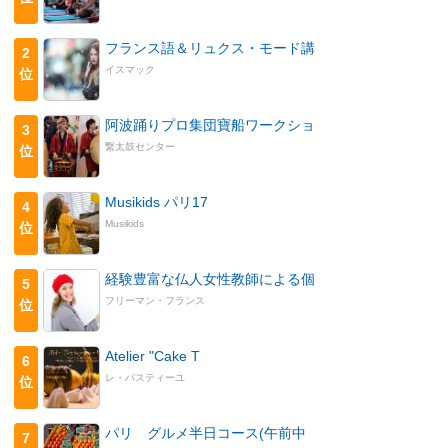
フランス語＆リュクス・モード講
2
イスマック
位
阿波踊りプロ集団寶船ワークショ
3
繋太鼓センター
位
Musikids パリ17
4
Musikids
位
経験豊富な仏人女性教師による個
5
フリーマン・フランス
位
Atelier "Cake T
6
レ・パスティーユ
位
パリ グルメ半日コース(午前中
7