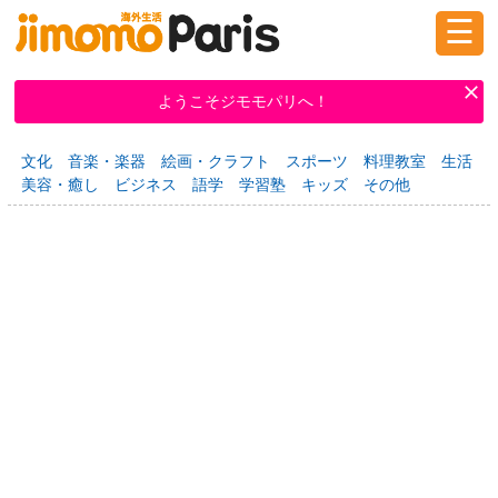
☰
ログイン
新規登録
ようこそジモモパリへ！
文化
音楽・楽器
絵画・クラフト
スポーツ
料理教室
生活
掲示板
タウン情報
教えて！
美容・癒し
ビジネス
語学
学習塾
キッズ
その他
ニュース
イベント
求人
物件
習い事