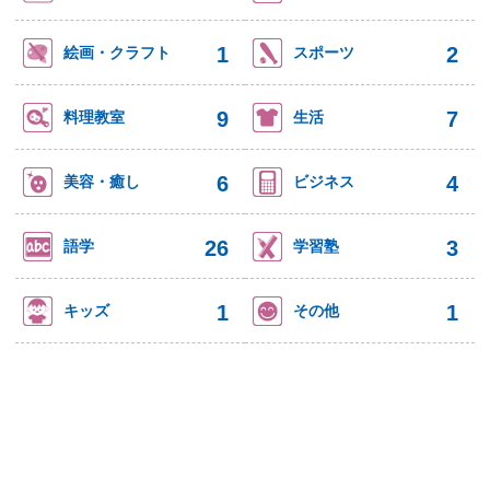
1
2
絵画・クラフト
スポーツ
9
7
料理教室
生活
6
4
美容・癒し
ビジネス
26
3
語学
学習塾
1
1
キッズ
その他