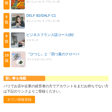
ボンジュール ラ フランス―B
位
DELF B2/DALF C1
8
ボンジュール ラ フランス―B
位
ビジネスフランス語コース(B2
9
イスマック
位
『ひつじ』と『四つ葉のクローバ
10
アトリエロールンデコ
位
習い事を掲載
パリでお店や企業の経営者の方でアカウントをまだお持ちでない方
は下記のリンクよりご登録ください。
タウン情報登録