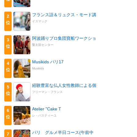
フランス語＆リュクス・モード講
2
イスマック
位
阿波踊りプロ集団寶船ワークショ
3
繋太鼓センター
位
Musikids パリ17
4
Musikids
位
経験豊富な仏人女性教師による個
5
フリーマン・フランス
位
Atelier "Cake T
6
レ・パスティーユ
位
パリ グルメ半日コース(午前中
7