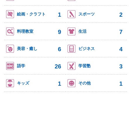
1
2
絵画・クラフト
スポーツ
9
7
料理教室
生活
6
4
美容・癒し
ビジネス
26
3
語学
学習塾
1
1
キッズ
その他