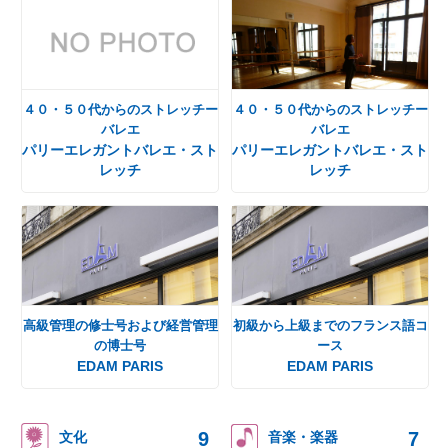
４０・５０代からのストレッチー
４０・５０代からのストレッチー
バレエ
バレエ
パリーエレガントバレエ・スト
パリーエレガントバレエ・スト
レッチ
レッチ
高級管理の修士号および経営管理
初級から上級までのフランス語コ
の博士号
ース
EDAM PARIS
EDAM PARIS
9
7
文化
音楽・楽器