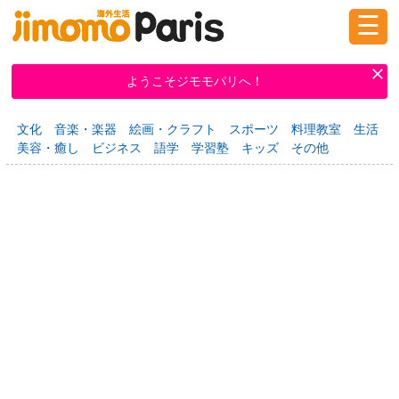
☰
ログイン
新規登録
ようこそジモモパリへ！
文化
音楽・楽器
絵画・クラフト
スポーツ
料理教室
生活
掲示板
タウン情報
教えて！
美容・癒し
ビジネス
語学
学習塾
キッズ
その他
ニュース
イベント
求人
物件
習い事