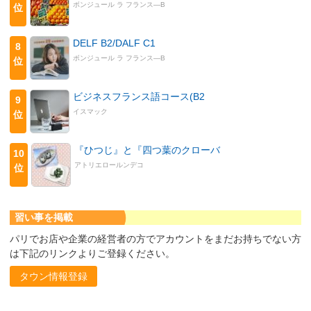
ボンジュール ラ フランス―B
位
DELF B2/DALF C1
8
ボンジュール ラ フランス―B
位
ビジネスフランス語コース(B2
9
イスマック
位
『ひつじ』と『四つ葉のクローバ
10
アトリエロールンデコ
位
習い事を掲載
パリでお店や企業の経営者の方でアカウントをまだお持ちでない方
は下記のリンクよりご登録ください。
タウン情報登録