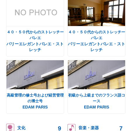
４０・５０代からのストレッチー
４０・５０代からのストレッチー
バレエ
バレエ
パリーエレガントバレエ・スト
パリーエレガントバレエ・スト
レッチ
レッチ
高級管理の修士号および経営管理
初級から上級までのフランス語コ
の博士号
ース
EDAM PARIS
EDAM PARIS
9
7
文化
音楽・楽器