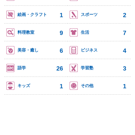
1
2
絵画・クラフト
スポーツ
9
7
料理教室
生活
6
4
美容・癒し
ビジネス
26
3
語学
学習塾
1
1
キッズ
その他