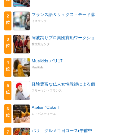
フランス語＆リュクス・モード講
2
イスマック
位
阿波踊りプロ集団寶船ワークショ
3
繋太鼓センター
位
Musikids パリ17
4
Musikids
位
経験豊富な仏人女性教師による個
5
フリーマン・フランス
位
Atelier "Cake T
6
レ・パスティーユ
位
パリ グルメ半日コース(午前中
7