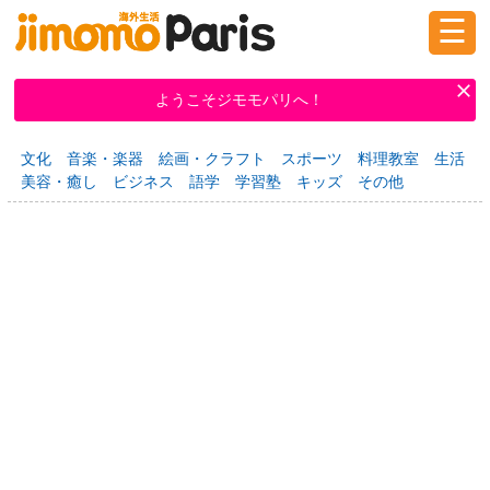
☰
ログイン
新規登録
ようこそジモモパリへ！
文化
音楽・楽器
絵画・クラフト
スポーツ
料理教室
生活
掲示板
タウン情報
教えて！
美容・癒し
ビジネス
語学
学習塾
キッズ
その他
ニュース
イベント
求人
物件
習い事