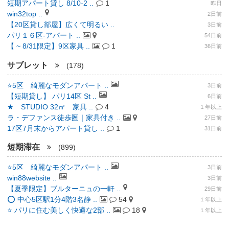
短期アパート貸し 8/10-2 ..
1
昨日
win32top ..
2日前
【20区貸し部屋】広くて明るい ..
3日前
パリ１６区-アパート ..
54日前
【 ~ 8/31限定】9区家具 ..
1
36日前
サブレット
(178)
⭐️5区 綺麗なモダンアパート ..
3日前
【短期貸し】 パリ14区 St ..
6日前
★ STUDIO 32㎡ 家具 ..
4
１年以上
ラ・デファンス徒歩圏｜家具付き ..
27日前
17区7月末からアパート貸し ..
1
31日前
短期滞在
(899)
⭐️5区 綺麗なモダンアパート ..
3日前
win88website ..
3日前
【夏季限定】ブルターニュの一軒 ..
29日前
⭕️ 中心5区駅1分4階3名静 ..
54
１年以上
⭐ パリに住む美しく快適な2部 ..
18
１年以上