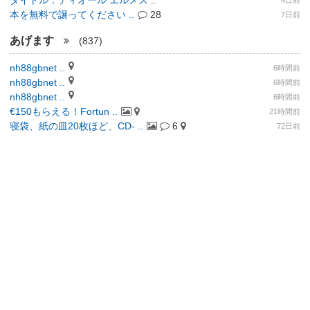
タイトル：ディオール エルメス ..
4日前
本を無料で譲ってください ..
28
7日前
あげます
(837)
nh88gbnet ..
6時間前
nh88gbnet ..
6時間前
nh88gbnet ..
6時間前
€150もらえる！Fortun ..
21時間前
寝袋、紙の皿20枚ほど、CD- ..
6
72日前