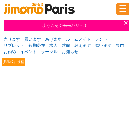
☰
ログイン
新規登録
ようこそジモモパリへ！
売ります
買います
あげます
ルームメイト
レント
サブレット
短期滞在
求人
求職
教えます
習います
専門
掲示板
タウン情報
教えて！
お勧め
イベント
サークル
お知らせ
掲示板に投稿
ニュース
イベント
求人
物件
習い事