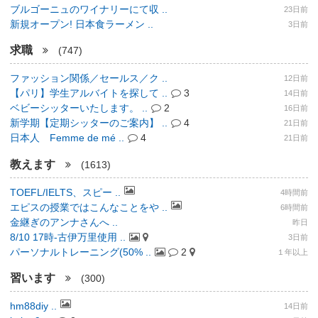
ブルゴーニュのワイナリーにて収 ..
23日前
新規オープン! 日本食ラーメン ..
3日前
求職
(747)
ファッション関係／セールス／ク ..
12日前
【パリ】学生アルバイトを探して ..
3
14日前
ベビーシッターいたします。 ..
2
16日前
新学期【定期シッターのご案内】 ..
4
21日前
日本人 Femme de mé ..
4
21日前
教えます
(1613)
TOEFL/IELTS、スピー ..
4時間前
エピスの授業ではこんなことをや ..
6時間前
金継ぎのアンナさんへ ..
昨日
8/10 17時-古伊万里使用 ..
3日前
パーソナルトレーニング(50% ..
2
１年以上
習います
(300)
hm88diy ..
14日前