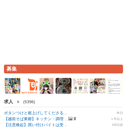
募集
求人
(5396)
ボタンつけと裾上げしてくださる ..
昨日
【越前そば東郷】キッチン・調理 ..
１年以上
【注意喚起】買い付けバイトは受 ..
106日前