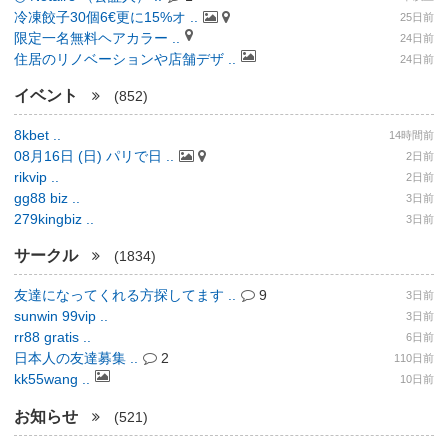
冷凍餃子30個6€更に15%オ ..
25日前
限定一名無料ヘアカラー ..
24日前
住居のリノベーションや店舗デザ ..
24日前
イベント
(852)
8kbet ..
14時間前
08月16日 (日) パリで日 ..
2日前
rikvip ..
2日前
gg88 biz ..
3日前
279kingbiz ..
3日前
サークル
(1834)
友達になってくれる方探してます ..
9
3日前
sunwin 99vip ..
3日前
rr88 gratis ..
6日前
日本人の友達募集 ..
2
110日前
kk55wang ..
10日前
お知らせ
(521)