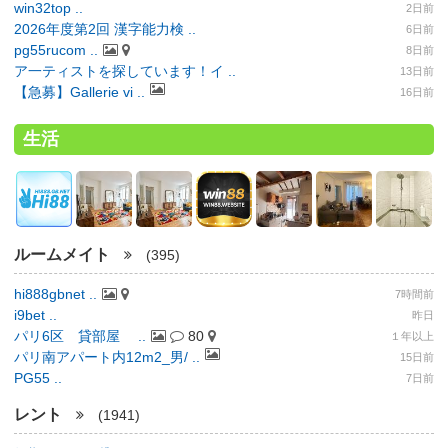
win32top ..
2日前
2026年度第2回 漢字能力検 ..
6日前
pg55rucom ..
8日前
ア一ティストを探しています！イ ..
13日前
【急募】Gallerie vi ..
16日前
生活
ルームメイト
(395)
hi888gbnet ..
7時間前
i9bet ..
昨日
パリ6区 貸部屋 ..
80
１年以上
パリ南アパート内12m2_男/ ..
15日前
PG55 ..
7日前
レント
(1941)