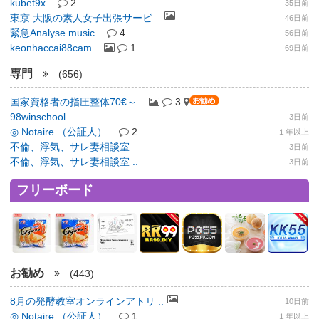
kubet9x ..
2
35日前
東京 大阪の素人女子出張サービ ..
46日前
緊急Analyse music ..
4
56日前
keonhaccai88cam ..
1
69日前
専門
(656)
国家資格者の指圧整体70€～ ..
3
98winschool ..
3日前
◎ Notaire （公証人） ..
2
１年以上
不倫、浮気、サレ妻相談室 ..
3日前
不倫、浮気、サレ妻相談室 ..
3日前
フリーボード
お勧め
(443)
8月の発酵教室オンラインアトリ ..
10日前
◎ Notaire （公証人） ..
1
１年以上