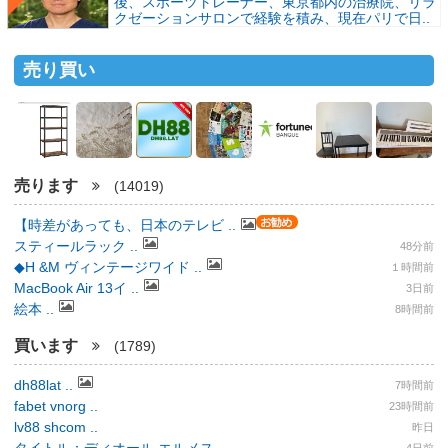
後、スポーツトレーナー、東京都内の治療院、リラ
クゼーションサロンで経験を積み、現在パリで日..
売り買い
売ります
(14019)
【時差があっても、日本のテレビ ..
スティールラック ..
48分前
◆H &M ヴィンテージワイド ..
１時間前
MacBook Air 13イ ..
3日前
絵本 ..
8時間前
買います
(1789)
dh88lat ..
7時間前
fabet vnorg ..
23時間前
lv88 shcom ..
昨日