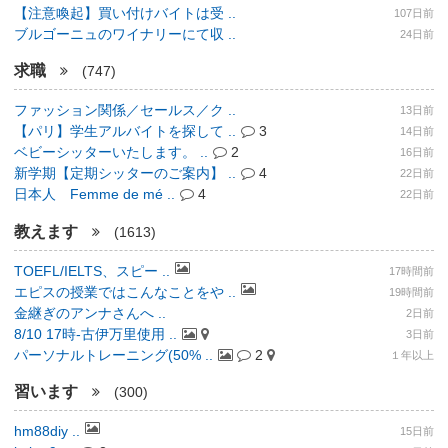
【注意喚起】買い付けバイトは受 ..
107日前
ブルゴーニュのワイナリーにて収 ..
24日前
求職
(747)
ファッション関係／セールス／ク ..
13日前
【パリ】学生アルバイトを探して ..
3
14日前
ベビーシッターいたします。 ..
2
16日前
新学期【定期シッターのご案内】 ..
4
22日前
日本人 Femme de mé ..
4
22日前
教えます
(1613)
TOEFL/IELTS、スピー ..
17時間前
エピスの授業ではこんなことをや ..
19時間前
金継ぎのアンナさんへ ..
2日前
8/10 17時-古伊万里使用 ..
3日前
パーソナルトレーニング(50% ..
2
１年以上
習います
(300)
hm88diy ..
15日前