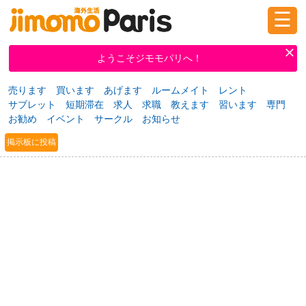
☰
ログイン
新規登録
ようこそジモモパリへ！
売ります
買います
あげます
ルームメイト
レント
サブレット
短期滞在
求人
求職
教えます
習います
専門
掲示板
タウン情報
教えて！
お勧め
イベント
サークル
お知らせ
掲示板に投稿
ニュース
イベント
求人
物件
習い事