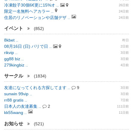
冷凍餃子30個6€更に15%オ ..
26日前
限定一名無料ヘアカラー ..
24日前
住居のリノベーションや店舗デザ ..
24日前
イベント
(852)
8kbet ..
昨日
08月16日 (日) パリで日 ..
2日前
rikvip ..
3日前
gg88 biz ..
3日前
279kingbiz ..
4日前
サークル
(1834)
友達になってくれる方探してます ..
9
3日前
sunwin 99vip ..
3日前
rr88 gratis ..
7日前
日本人の友達募集 ..
2
111日前
kk55wang ..
11日前
お知らせ
(521)