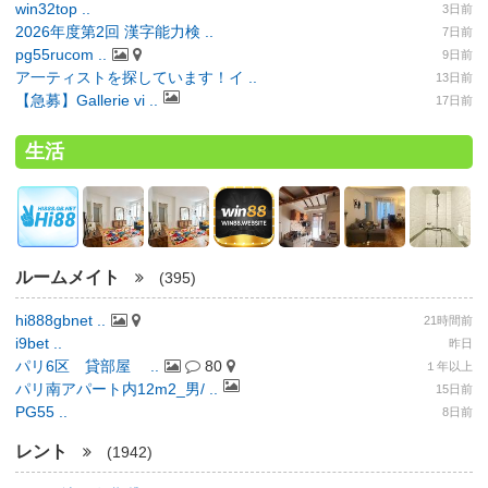
win32top ..
3日前
2026年度第2回 漢字能力検 ..
7日前
pg55rucom ..
9日前
ア一ティストを探しています！イ ..
13日前
【急募】Gallerie vi ..
17日前
生活
ルームメイト
(395)
hi888gbnet ..
21時間前
i9bet ..
昨日
パリ6区 貸部屋 ..
80
１年以上
パリ南アパート内12m2_男/ ..
15日前
PG55 ..
8日前
レント
(1942)