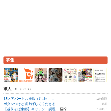
募集
求人
(5397)
13区アパートお掃除（月1回、 ..
11時間前
ボタンつけと裾上げしてくださる ..
昨日
【越前そば東郷】キッチン・調理 ..
１年以上