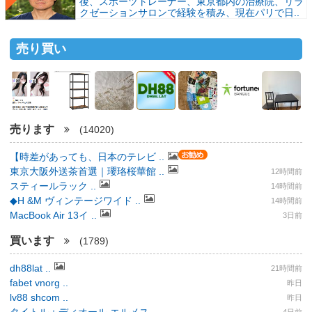
後、スポーツトレーナー、東京都内の治療院、リラ
クゼーションサロンで経験を積み、現在パリで日..
売り買い
売ります
(14020)
【時差があっても、日本のテレビ ..
東京大阪外送茶首選｜瓔珞桜華館 ..
12時間前
スティールラック ..
14時間前
◆H &M ヴィンテージワイド ..
14時間前
MacBook Air 13イ ..
3日前
買います
(1789)
dh88lat ..
21時間前
fabet vnorg ..
昨日
lv88 shcom ..
昨日