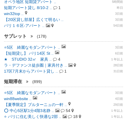
オペラ地区 短期貸アパート ..
5時間前
短期アパート貸し 8/10-2 ..
1
昨日
win32top ..
3日前
【20区貸し部屋】広くて明るい ..
3日前
パリ１６区-アパート ..
54日前
サブレット
(178)
⭐️5区 綺麗なモダンアパート ..
3日前
【短期貸し】 パリ14区 St ..
6日前
★ STUDIO 32㎡ 家具 ..
4
１年以上
ラ・デファンス徒歩圏｜家具付き ..
28日前
17区7月末からアパート貸し ..
1
31日前
短期滞在
(899)
⭐️5区 綺麗なモダンアパート ..
3日前
win88website ..
4日前
【夏季限定】ブルターニュの一軒 ..
29日前
⭕️ 中心5区駅1分4階3名静 ..
54
１年以上
⭐ パリに住む美しく快適な2部 ..
18
１年以上