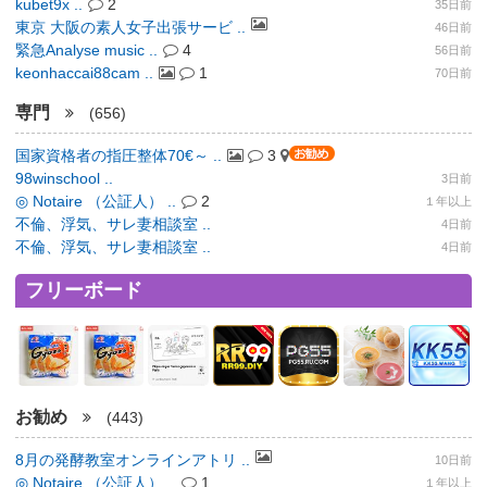
kubet9x ..
2
35日前
東京 大阪の素人女子出張サービ ..
46日前
緊急Analyse music ..
4
56日前
keonhaccai88cam ..
1
70日前
専門
(656)
国家資格者の指圧整体70€～ ..
3
98winschool ..
3日前
◎ Notaire （公証人） ..
2
１年以上
不倫、浮気、サレ妻相談室 ..
4日前
不倫、浮気、サレ妻相談室 ..
4日前
フリーボード
お勧め
(443)
8月の発酵教室オンラインアトリ ..
10日前
◎ Notaire （公証人） ..
1
１年以上