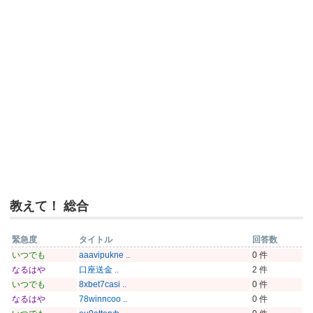
教えて！ 総合
緊急度
タイトル
回答数
いつでも
aaavipukne ..
0 件
なるはや
口座送金 ..
2 件
いつでも
8xbet7casi ..
0 件
なるはや
78winncoo ..
0 件