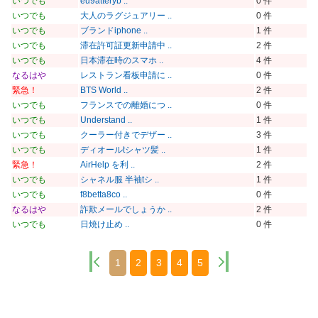
いつでも
eu9atteryb ..
0 件
いつでも
大人のラグジュアリー ..
0 件
いつでも
ブランドiphone ..
1 件
いつでも
滞在許可証更新申請中 ..
2 件
いつでも
日本滞在時のスマホ ..
4 件
なるはや
レストラン看板申請に ..
0 件
緊急！
BTS World ..
2 件
いつでも
フランスでの離婚につ ..
0 件
いつでも
Understand ..
1 件
いつでも
クーラー付きでデザー ..
3 件
いつでも
ディオールtシャツ髪 ..
1 件
緊急！
AirHelp を利 ..
2 件
いつでも
シャネル服 半袖tシ ..
1 件
いつでも
f8betta8co ..
0 件
なるはや
詐欺メールでしょうか ..
2 件
いつでも
日焼け止め ..
0 件
1
2
3
4
5