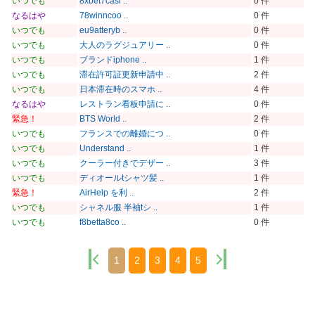
いつでも
8xbet7casi ..
0 件
なるはや
78winncoo ..
0 件
いつでも
eu9atteryb ..
0 件
いつでも
大人のラグジュアリー ..
0 件
いつでも
ブランドiphone ..
1 件
いつでも
滞在許可証更新申請中 ..
2 件
いつでも
日本滞在時のスマホ ..
4 件
なるはや
レストラン看板申請に ..
0 件
緊急！
BTS World ..
2 件
いつでも
フランスでの離婚につ ..
0 件
いつでも
Understand ..
1 件
いつでも
クーラー付きでデザー ..
3 件
いつでも
ディオールtシャツ髪 ..
1 件
緊急！
AirHelp を利 ..
2 件
いつでも
シャネル服 半袖tシ ..
1 件
いつでも
f8betta8co ..
0 件
1
2
3
4
5