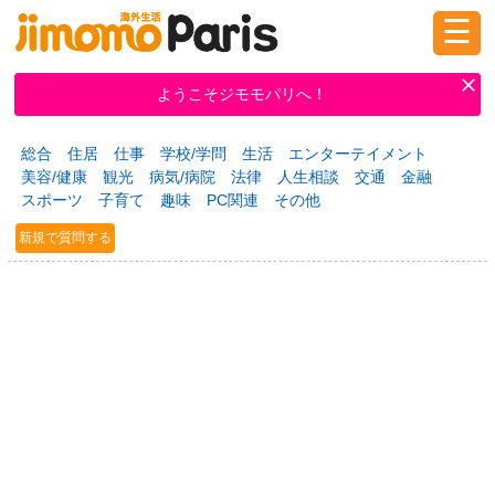
☰
ログイン
新規登録
ようこそジモモパリへ！
総合
住居
仕事
学校/学問
生活
エンターテイメント
掲示板
タウン情報
教えて！
美容/健康
観光
病気/病院
法律
人生相談
交通
金融
スポーツ
子育て
趣味
PC関連
その他
新規で質問する
ニュース
イベント
求人
物件
習い事