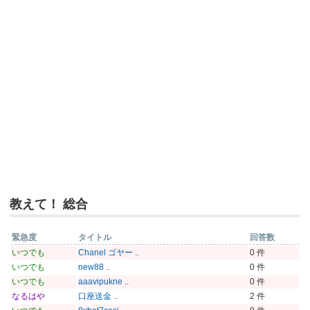
教えて！ 総合
緊急度
タイトル
回答数
いつでも
Chanel ゴヤー ..
0 件
いつでも
new88 ..
0 件
いつでも
aaavipukne ..
0 件
なるはや
口座送金 ..
2 件