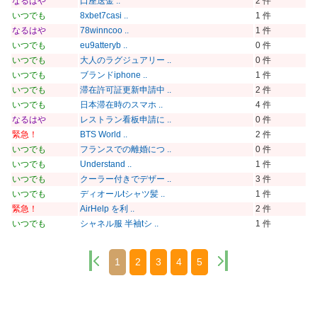
なるはや
口座送金 ..
2 件
いつでも
8xbet7casi ..
1 件
なるはや
78winncoo ..
1 件
いつでも
eu9atteryb ..
0 件
いつでも
大人のラグジュアリー ..
0 件
いつでも
ブランドiphone ..
1 件
いつでも
滞在許可証更新申請中 ..
2 件
いつでも
日本滞在時のスマホ ..
4 件
なるはや
レストラン看板申請に ..
0 件
緊急！
BTS World ..
2 件
いつでも
フランスでの離婚につ ..
0 件
いつでも
Understand ..
1 件
いつでも
クーラー付きでデザー ..
3 件
いつでも
ディオールtシャツ髪 ..
1 件
緊急！
AirHelp を利 ..
2 件
いつでも
シャネル服 半袖tシ ..
1 件
1
2
3
4
5