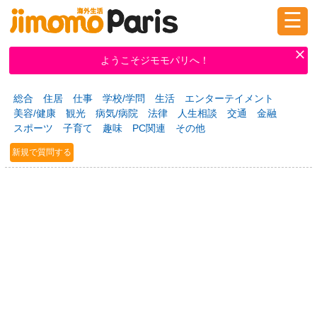
☰
ログイン
新規登録
ようこそジモモパリへ！
総合
住居
仕事
学校/学問
生活
エンターテイメント
掲示板
タウン情報
教えて！
美容/健康
観光
病気/病院
法律
人生相談
交通
金融
スポーツ
子育て
趣味
PC関連
その他
新規で質問する
ニュース
イベント
求人
物件
習い事