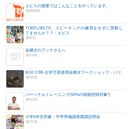
エピスの授業ではこんなことをやっています。
8時間前
TOEFL/IELTS、スピーキングの練習をせずに受験し
てませんか？？：エピス
昨日
金継ぎのアンナさんへ
2日前
8/10 17時-古伊万里使用金継ぎワークショップ・パリ
4日前
パーソナルトレーニング(50%の税額控除対象*)
6日前
小学6年生対象：中学準備講座開講説明会
7日前