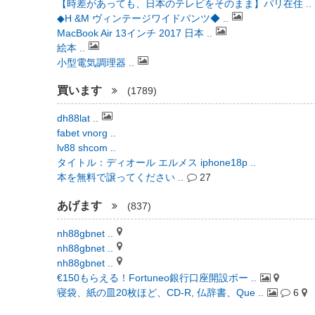
【時差があっても、日本のテレビをそのまま】パリ在住 ..
◆H &M ヴィンテージワイドパンツ◆ ..
MacBook Air 13インチ 2017 日本 ..
絵本 ..
小型電気調理器 ..
買います
(1789)
dh88lat ..
fabet vnorg ..
lv88 shcom ..
タイトル：ディオール エルメス iphone18p ..
本を無料で譲ってください ..
27
あげます
(837)
nh88gbnet ..
nh88gbnet ..
nh88gbnet ..
€150もらえる！Fortuneo銀行口座開設ボー ..
寝袋、紙の皿20枚ほど、CD-R, 仏辞書、Que ..
6