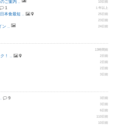
ご案内 ..
10日前
1
１年以上
日本食最短 ..
25日前
23日前
 ..
24日前
13時間前
！ ..
2日前
2日前
2日前
3日前
.
9
3日前
3日前
6日前
110日前
10日前