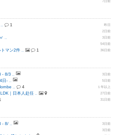
7日前
..
1
昨日
2日前
 ..
3日前
54日前
トマン2件 ..
1
36日前
8/3 ..
3日前
日- ..
5日前
mbe ..
4
１年以上
DK｜日本人赴任 ..
27日前
1
31日前
8/ ..
3日前
3日前