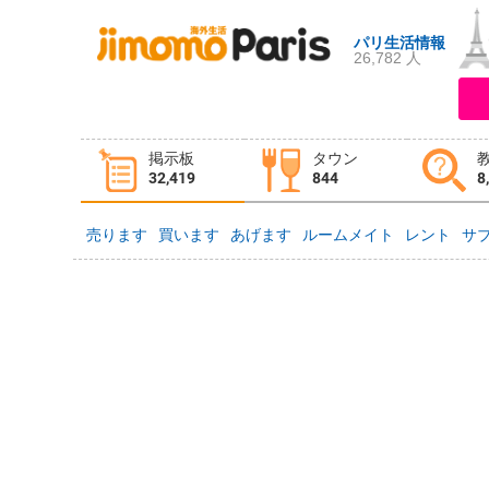
パリ生活情報
26,782 人
ログイン
新規登録
掲示板
タウン
掲示板
タウン情報
教えて！
32,419
844
8
売ります
買います
あげます
ルームメイト
レント
サ
ニュース
イベント
求人
物件
習い事