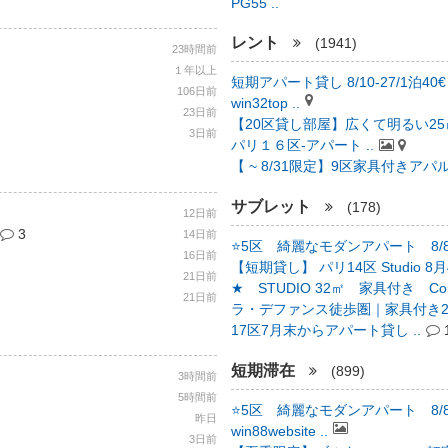
PG55 ..
レント
(1941)
23時間前
１年以上
短期アパート貸し 8/10-27/1泊40€ 
106日前
win32top ..
23日前
【20区貸し部屋】広くて明るい25㎡
3日前
パリ１６区-アパート ..
【 ~ 8/31限定】9区家具付きアパル
サブレット
(178)
12日前
3
14日前
⭐️5区 綺麗なモダンアパート 8/8 - 
16日前
【短期貸し】 パリ14区 Studio 8月4
21日前
★ STUDIO 32㎡ 家具付き Colo
21日前
ラ・デファンス徒歩圏｜家具付き2L
17区7月末からアパート貸し ..
短期滞在
(899)
3時間前
5時間前
⭐️5区 綺麗なモダンアパート 8/8 - 
昨日
win88website ..
3日前