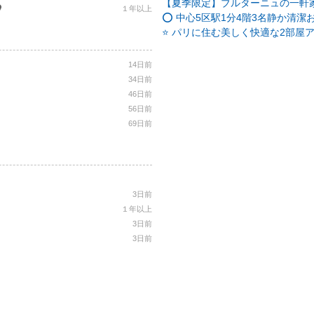
【夏季限定】ブルターニュの一軒家
１年以上
⭕️ 中心5区駅1分4階3名静か清潔お
⭐ パリに住む美しく快適な2部屋アパー
14日前
34日前
46日前
56日前
69日前
3日前
１年以上
3日前
3日前