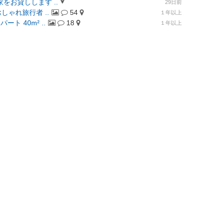
をお貸しします ..
29日前
しゃれ旅行者 ..
54
１年以上
ト 40m² ..
18
１年以上