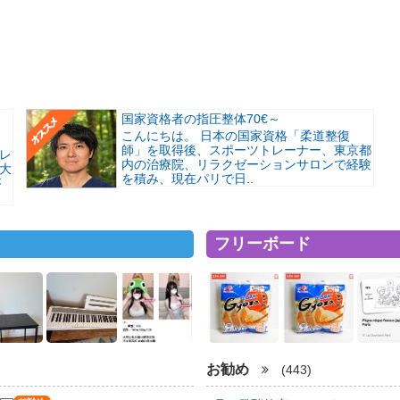
国家資格者の指圧整体70€～
こんにちは。 日本の国家資格「柔道整復
師」を取得後、スポーツトレーナー、東京都
レ
内の治療院、リラクゼーションサロンで経験
大
を積み、現在パリで日..
が
フリーボード
お勧め
(443)