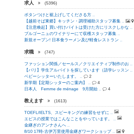
求人
(5396)
ボタンつけと裾上げしてくださる方 ..
【越前そば東郷】キッチン・調理補助スタッフ募集 ..
【注意喚起】買い付けバイトは受けた方にリスクしかな ..
ブルゴーニュのワイナリーにて収穫スタッフ募集 ..
新規オープン! 日本食ラーメン及び軽食レストラン ..
求職
(747)
ファッション関係／セールス／クリエイティブ制作のお ..
【パリ】学生アルバイトを探しています（語学レッスン ..
ベビーシッターいたします。 ..
2
新学期【定期シッターのご案内】 ..
4
日本人 Femme de ménage 9月開始 ..
4
教えます
(1613)
TOEFL/IELTS、スピーキングの練習をせずに ..
エピスの授業ではこんなことをやっています。 ..
金継ぎのアンナさんへ ..
8/10 17時-古伊万里使用金継ぎワークショップ ..