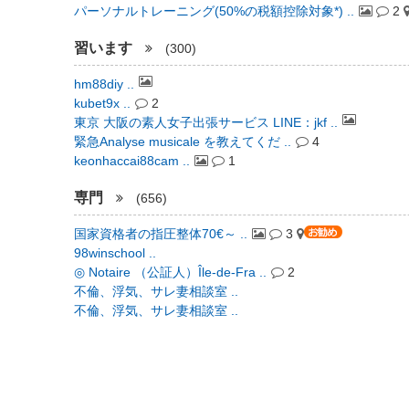
パーソナルトレーニング(50%の税額控除対象*) ..
2
習います
(300)
hm88diy ..
kubet9x ..
2
東京 大阪の素人女子出張サービス LINE：jkf ..
緊急Analyse musicale を教えてくだ ..
4
keonhaccai88cam ..
1
専門
(656)
国家資格者の指圧整体70€～ ..
3
98winschool ..
◎ Notaire （公証人）Île-de-Fra ..
2
不倫、浮気、サレ妻相談室 ..
不倫、浮気、サレ妻相談室 ..