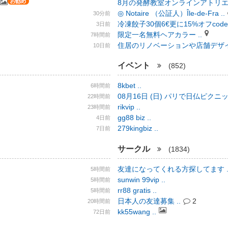
8月の発酵教室オンラインアトリエの
◎ Notaire （公証人）Île-de-Fra ..
30分前
冷凍餃子30個6€更に15%オフcode
3日前
限定一名無料ヘアカラー ..
7時間前
住居のリノベーションや店舗デザイン
10日前
イベント
(852)
8kbet ..
6時間前
08月16日 (日) パリで日仏ピクニック
22時間前
rikvip ..
23時間前
gg88 biz ..
4日前
279kingbiz ..
7日前
サークル
(1834)
友達になってくれる方探してます .
5時間前
sunwin 99vip ..
5時間前
rr88 gratis ..
5時間前
日本人の友達募集 ..
2
20時間前
kk55wang ..
72日前