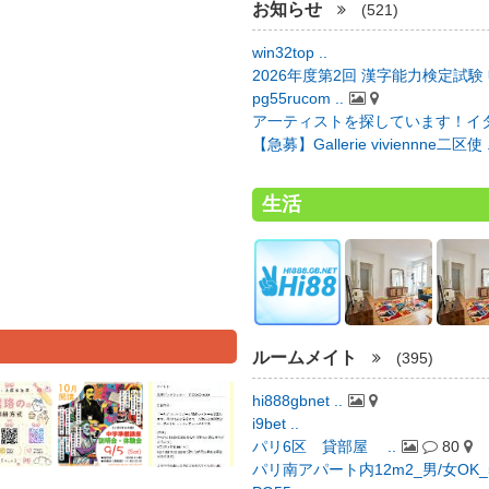
お知らせ
(521)
win32top ..
2026年度第2回 漢字能力検定試験 
pg55rucom ..
ア一ティストを探しています！イタ
【急募】Gallerie viviennne二区使 .
生活
ルームメイト
(395)
hi888gbnet ..
i9bet ..
パリ6区 貸部屋 ..
80
パリ南アパート内12m2_男/女OK_50