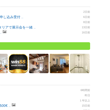
2日前
申し込み受付 ..
6日前
8日前
リアで展示会を一緒 ..
13日前
.
16日前
6時間前
昨日
１年以上
0€ ..
15日前