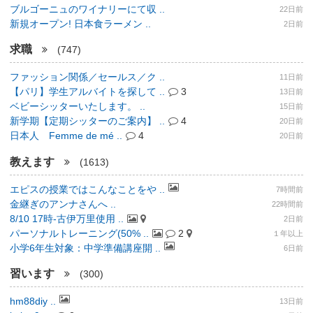
ブルゴーニュのワイナリーにて収 ..
22日前
新規オープン! 日本食ラーメン ..
2日前
求職
(747)
ファッション関係／セールス／ク ..
11日前
【パリ】学生アルバイトを探して ..
3
13日前
ベビーシッターいたします。 ..
15日前
新学期【定期シッターのご案内】 ..
4
20日前
日本人 Femme de mé ..
4
20日前
教えます
(1613)
エピスの授業ではこんなことをや ..
7時間前
金継ぎのアンナさんへ ..
22時間前
8/10 17時-古伊万里使用 ..
2日前
パーソナルトレーニング(50% ..
2
１年以上
小学6年生対象：中学準備講座開 ..
6日前
習います
(300)
hm88diy ..
13日前