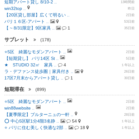
短期アパート貸し 8/10-2 ..
13時間前
win32top ..
昨日
【20区貸し部屋】広くて明るい ..
2日前
パリ１６区-アパート ..
53日前
【 ~ 8/31限定】9区家具 ..
1
35日前
サブレット
(178)
⭐️5区 綺麗なモダンアパート ..
2日前
【短期貸し】 パリ14区 St ..
5日前
★ STUDIO 32㎡ 家具 ..
4
１年以上
ラ・デファンス徒歩圏｜家具付き ..
26日前
17区7月末からアパート貸し ..
1
30日前
短期滞在
(899)
⭐️5区 綺麗なモダンアパート ..
2日前
win88website ..
2日前
【夏季限定】ブルターニュの一軒 ..
28日前
⭕️ 中心5区駅1分4階3名静 ..
54
１年以上
⭐ パリに住む美しく快適な2部 ..
18
１年以上