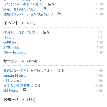
うなぎ9€&日本米25€更に1 ..
25日前
限定一名無料ヘアカラー ..
23日前
住居のリノベーションや店舗デザ ..
23日前
イベント
(851)
08月16日 (日) パリで日 ..
昨日
rikvip ..
昨日
gg88 biz ..
2日前
279kingbiz ..
2日前
78win bscom ..
3日前
サークル
(1834)
友達になってくれる方探してます ..
8
2日前
sunwin 99vip ..
2日前
rr88 gratis ..
6日前
日本人の友達募集 ..
2
110日前
kk55wang ..
9日前
お知らせ
(521)