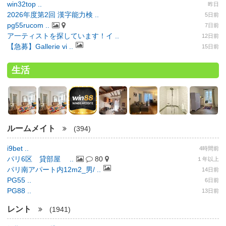
win32top ..
昨日
2026年度第2回 漢字能力検 ..
5日前
pg55rucom ..
7日前
ア一ティストを探しています！イ ..
12日前
【急募】Gallerie vi ..
15日前
生活
ルームメイト
(394)
i9bet ..
4時間前
パリ6区 貸部屋 ..
80
１年以上
パリ南アパート内12m2_男/ ..
14日前
PG55 ..
6日前
PG88 ..
13日前
レント
(1941)