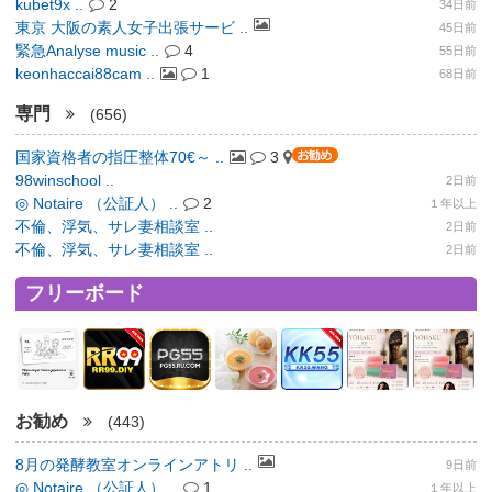
kubet9x ..
2
34日前
東京 大阪の素人女子出張サービ ..
45日前
緊急Analyse music ..
4
55日前
keonhaccai88cam ..
1
68日前
専門
(656)
国家資格者の指圧整体70€～ ..
3
98winschool ..
2日前
◎ Notaire （公証人） ..
2
１年以上
不倫、浮気、サレ妻相談室 ..
2日前
不倫、浮気、サレ妻相談室 ..
2日前
フリーボード
お勧め
(443)
8月の発酵教室オンラインアトリ ..
9日前
◎ Notaire （公証人） ..
1
１年以上