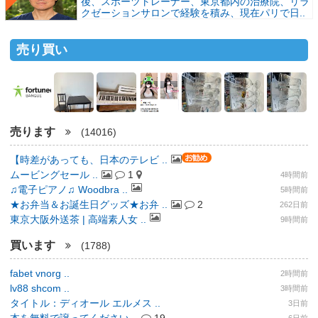
後、スポーツトレーナー、東京都内の治療院、リラ
クゼーションサロンで経験を積み、現在パリで日..
売り買い
売ります
(14016)
【時差があっても、日本のテレビ ..
ムービングセール ..
1
4時間前
♫電子ピアノ♫ Woodbra ..
5時間前
★お弁当＆お誕生日グッズ★お弁 ..
2
262日前
東京大阪外送茶 | 高端素人女 ..
9時間前
買います
(1788)
fabet vnorg ..
2時間前
lv88 shcom ..
3時間前
タイトル：ディオール エルメス ..
3日前