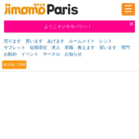
☰
ログイン
新規登録
ようこそジモモパリへ！
売ります
買います
あげます
ルームメイト
レント
サブレット
短期滞在
求人
求職
教えます
習います
専門
掲示板
タウン情報
教えて！
お勧め
イベント
サークル
お知らせ
掲示板に投稿
ニュース
イベント
求人
物件
習い事