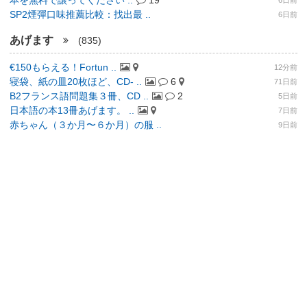
本を無料で譲ってください ..
19
6日前
SP2煙彈口味推薦比較：找出最 ..
6日前
あげます
(835)
€150もらえる！Fortun ..
12分前
寝袋、紙の皿20枚ほど、CD- ..
6
71日前
B2フランス語問題集３冊、CD ..
2
5日前
日本語の本13冊あげます。 ..
7日前
赤ちゃん（３か月〜６か月）の服 ..
9日前