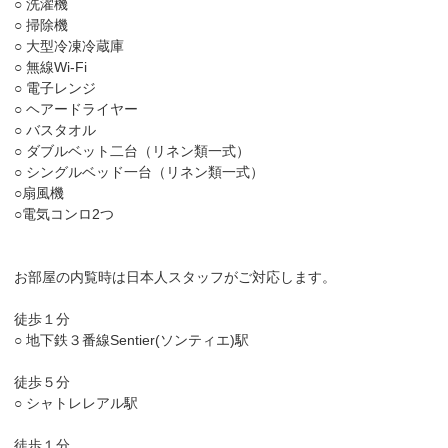
○ 洗濯機
○ 掃除機
○ 大型冷凍冷蔵庫
○ 無線Wi-Fi
○ 電子レンジ
○ ヘアードライヤー
○ バスタオル
○ ダブルベット二台（リネン類一式）
○ シングルベッド一台（リネン類一式）
○扇風機
○電気コンロ2つ
お部屋の内覧時は日本人スタッフがご対応します。
徒歩１分
○ 地下鉄３番線Sentier(ソンティエ)駅
徒歩５分
○ シャトレレアル駅
徒歩１分