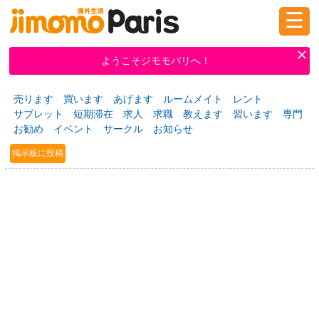
☰
ログイン
新規登録
ようこそジモモパリへ！
売ります
買います
あげます
ルームメイト
レント
掲示板
タウン情報
教えて！
サブレット
短期滞在
求人
求職
教えます
習います
専門
お勧め
イベント
サークル
お知らせ
掲示板に投稿
ニュース
イベント
求人
物件
習い事