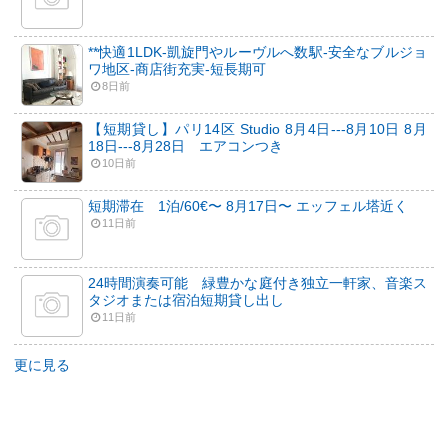
**快適1LDK-凱旋門やルーヴルへ数駅-安全なブルジョ
ワ地区-商店街充実-短長期可
8日前
【短期貸し】パリ14区 Studio 8月4日---8月10日 8月
18日---8月28日 エアコンつき
10日前
短期滞在 1泊/60€〜 8月17日〜 エッフェル塔近く
11日前
24時間演奏可能 緑豊かな庭付き独立一軒家、音楽ス
タジオまたは宿泊短期貸し出し
11日前
更に見る