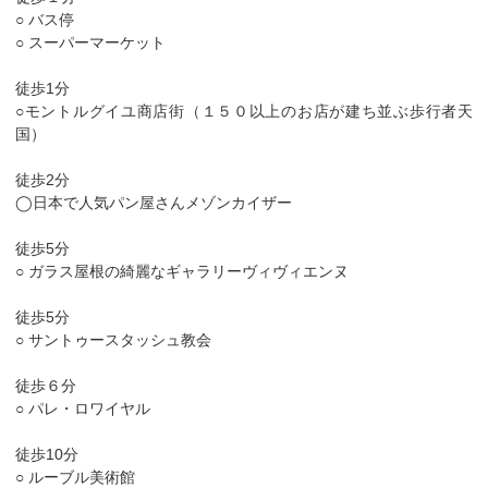
○ バス停
○ スーパーマーケット
徒歩1分
○モントルグイユ商店街（１５０以上のお店が建ち並ぶ歩行者天
国）
徒歩2分
◯日本で人気パン屋さんメゾンカイザー
徒歩5分
○ ガラス屋根の綺麗なギャラリーヴィヴィエンヌ
徒歩5分
○ サントゥースタッシュ教会
徒歩６分
○ パレ・ロワイヤル
徒歩10分
○ ルーブル美術館