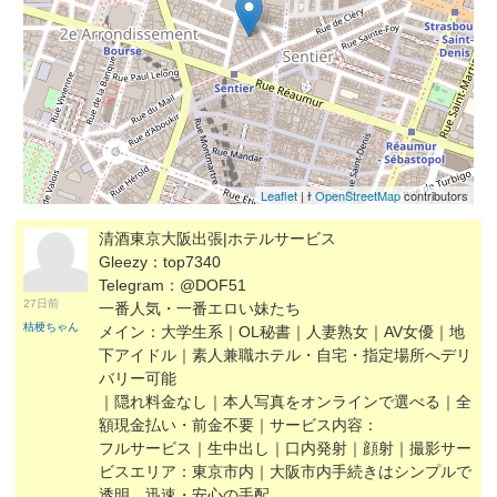
Leaflet
| ɫ
OpenStreetMap
contributors
清酒東京大阪出張|ホテルサービス
Gleezy：top7340
Telegram：@DOF51
27日前
一番人気・一番エロい妹たち
桔梗ちゃん
メイン：大学生系｜OL秘書｜人妻熟女｜AV女優｜地
下アイドル｜素人兼職ホテル・自宅・指定場所へデリ
バリー可能
｜隠れ料金なし｜本人写真をオンラインで選べる｜全
額現金払い・前金不要｜サービス内容：
フルサービス｜生中出し｜口内発射｜顔射｜撮影サー
ビスエリア：東京市内｜大阪市内手続きはシンプルで
透明、迅速・安心の手配