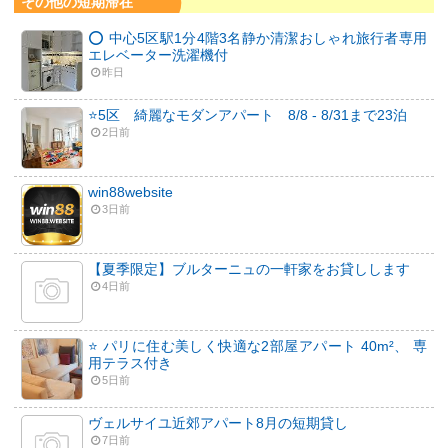
その他の短期滞在
⭕️ 中心5区駅1分4階3名静か清潔おしゃれ旅行者専用
エレベーター洗濯機付
昨日
⭐️5区 綺麗なモダンアパート 8/8 - 8/31まで23泊
2日前
win88website
3日前
【夏季限定】ブルターニュの一軒家をお貸しします
4日前
⭐ パリに住む美しく快適な2部屋アパート 40m²、 専
用テラス付き
5日前
ヴェルサイユ近郊アパート8月の短期貸し
7日前