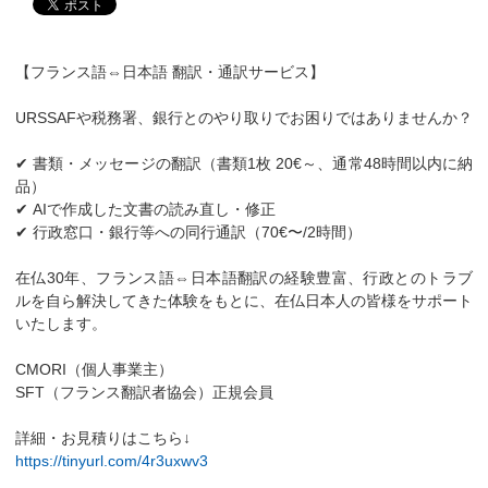
【フランス語⇔日本語 翻訳・通訳サービス】
URSSAFや税務署、銀行とのやり取りでお困りではありませんか？
✔ 書類・メッセージの翻訳（書類1枚 20€～、通常48時間以内に納
品）
✔ AIで作成した文書の読み直し・修正
✔ 行政窓口・銀行等への同行通訳（70€〜/2時間）
在仏30年、フランス語⇔日本語翻訳の経験豊富、行政とのトラブ
ルを自ら解決してきた体験をもとに、在仏日本人の皆様をサポート
いたします。
CMORI（個人事業主）
SFT（フランス翻訳者協会）正規会員
詳細・お見積りはこちら↓
https://tinyurl.com/4r3uxwv3