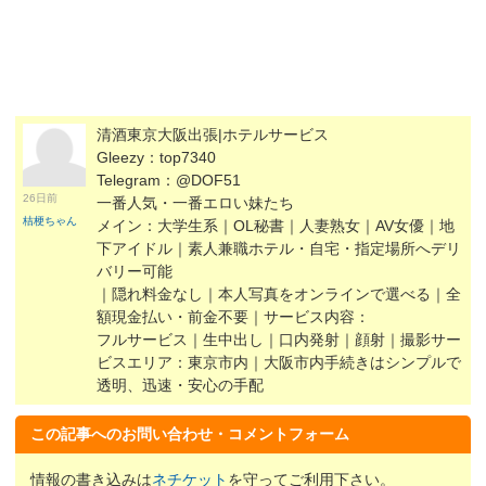
清酒東京大阪出張|ホテルサービス
Gleezy：top7340
Telegram：@DOF51
26日前
一番人気・一番エロい妹たち
桔梗ちゃん
メイン：大学生系｜OL秘書｜人妻熟女｜AV女優｜地
下アイドル｜素人兼職ホテル・自宅・指定場所へデリ
バリー可能
｜隠れ料金なし｜本人写真をオンラインで選べる｜全
額現金払い・前金不要｜サービス内容：
フルサービス｜生中出し｜口内発射｜顔射｜撮影サー
ビスエリア：東京市内｜大阪市内手続きはシンプルで
透明、迅速・安心の手配
この記事へのお問い合わせ・コメントフォーム
情報の書き込みは
ネチケット
を守ってご利用下さい。