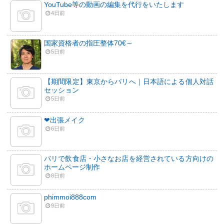
YouTube等の動画の編集を代行をいたします
4日前
国家資格者の指圧整体70€～
5日前
【期間限定】東京からパリへ｜日本語による個人対話
セッション
5日前
❤︎出張メイク
6日前
パリで飲食店・小さなお店を経営されている方向けの
ホームページ制作
8日前
phimmoi888com
9日前