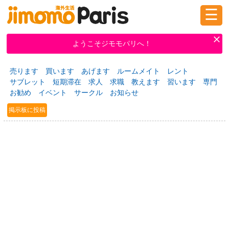
☰
ログイン
新規登録
ようこそジモモパリへ！
売ります
買います
あげます
ルームメイト
レント
掲示板
タウン情報
教えて！
サブレット
短期滞在
求人
求職
教えます
習います
専門
お勧め
イベント
サークル
お知らせ
掲示板に投稿
ニュース
イベント
求人
物件
習い事