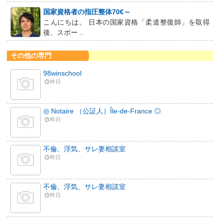
国家資格者の指圧整体70€～
こんにちは。 日本の国家資格「柔道整復師」を取得
後、スポー ..
その他の専門
98winschool
昨日
◎ Notaire （公証人）Île-de-France ◎
昨日
不倫、浮気、サレ妻相談室
昨日
不倫、浮気、サレ妻相談室
昨日