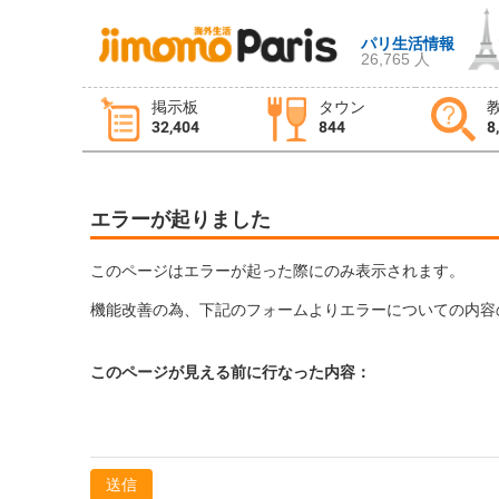
パリ生活情報
26,765 人
ログイン
新規登録
掲示板
タウン
32,404
844
8
掲示板
タウン情報
教えて！
エラーが起りました
ニュース
イベント
求人
このページはエラーが起った際にのみ表示されます。
機能改善の為、下記のフォームよりエラーについての内容
物件
習い事
このページが見える前に行なった内容：
送信