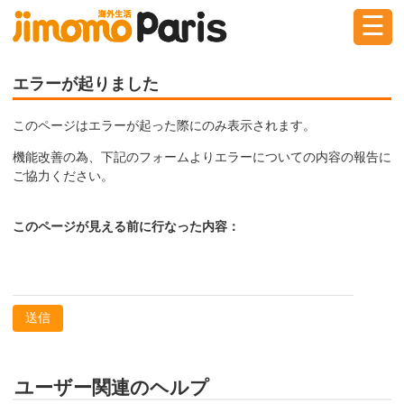
☰
ログイン
新規登録
エラーが起りました
このページはエラーが起った際にのみ表示されます。
掲示板
タウン情報
教えて！
機能改善の為、下記のフォームよりエラーについての内容の報告に
ご協力ください。
ニュース
イベント
求人
このページが見える前に行なった内容：
物件
習い事
送信
ユーザー関連のヘルプ