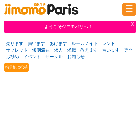
☰
ログイン
新規登録
ようこそジモモパリへ！
売ります
買います
あげます
ルームメイト
レント
掲示板
タウン情報
教えて！
サブレット
短期滞在
求人
求職
教えます
習います
専門
お勧め
イベント
サークル
お知らせ
掲示板に投稿
ニュース
イベント
求人
物件
習い事