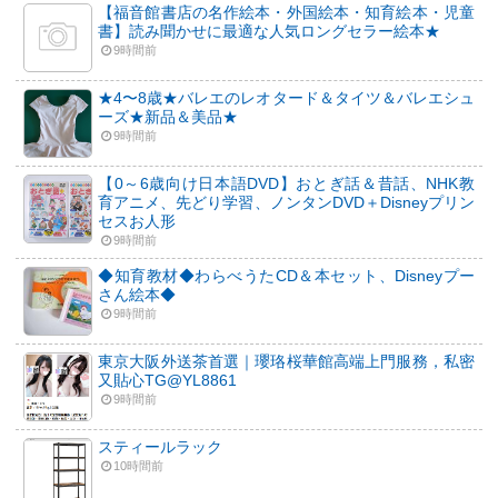
【福音館書店の名作絵本・外国絵本・知育絵本・児童
書】読み聞かせに最適な人気ロングセラー絵本★
9時間前
★4〜8歳★バレエのレオタード＆タイツ＆バレエシュ
ーズ★新品＆美品★
9時間前
【0～6歳向け日本語DVD】おとぎ話＆昔話、NHK教
育アニメ、先どり学習、ノンタンDVD＋Disneyプリン
セスお人形
9時間前
◆知育教材◆わらべうたCD＆本セット、Disneyプー
さん絵本◆
9時間前
東京大阪外送茶首選｜瓔珞桜華館高端上門服務，私密
又貼心TG@YL8861
9時間前
スティールラック
10時間前