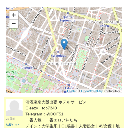
+
−
Leaflet
| ɫ
OpenStreetMap
contributors
清酒東京大阪出張|ホテルサービス
Gleezy：top7340
Telegram：@DOF51
28日前
一番人気・一番エロい妹たち
桔梗ちゃん
メイン：大学生系｜OL秘書｜人妻熟女｜AV女優｜地