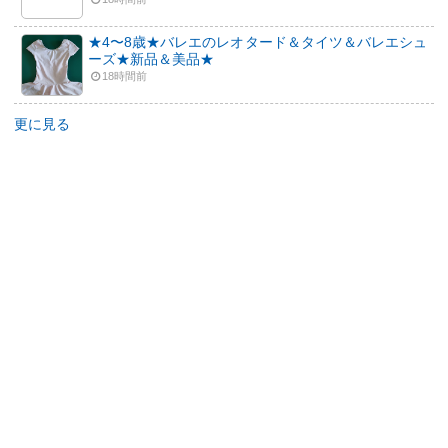
★4〜8歳★バレエのレオタード＆タイツ＆バレエシュ
ーズ★新品＆美品★
18時間前
更に見る