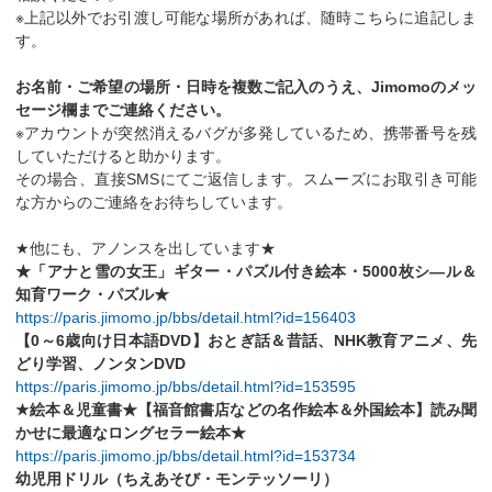
※上記以外でお引渡し可能な場所があれば、随時こちらに追記しま
す。
お名前・ご希望の場所・日時を複数ご記入のうえ、Jimomoのメッ
セージ欄までご連絡ください。
※アカウントが突然消えるバグが多発しているため、携帯番号を残
していただけると助かります。
その場合、直接SMSにてご返信します。スムーズにお取引き可能
な方からのご連絡をお待ちしています。
★他にも、アノンスを出しています★
★「アナと雪の女王」ギター・パズル付き絵本・5000枚シ―ル＆
知育ワーク・パズル★
https://paris.jimomo.jp/bbs/detail.html?id=156403
【0～6歳向け日本語DVD】おとぎ話＆昔話、NHK教育アニメ、先
どり学習、ノンタンDVD
https://paris.jimomo.jp/bbs/detail.html?id=153595
★絵本＆児童書★【福音館書店などの名作絵本＆外国絵本】読み聞
かせに最適なロングセラー絵本★
https://paris.jimomo.jp/bbs/detail.html?id=153734
幼児用ドリル（ちえあそび・モンテッソーリ）