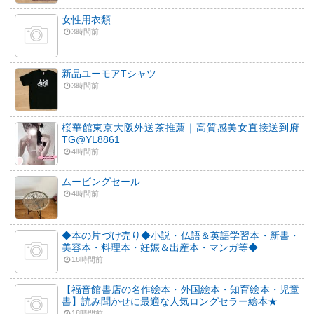
女性用衣類
3時間前
新品ユーモアTシャツ
3時間前
桜華館東京大阪外送茶推薦｜高質感美女直接送到府
TG@YL8861
4時間前
ムービングセール
4時間前
◆本の片づけ売り◆小説・仏語＆英語学習本・新書・
美容本・料理本・妊娠＆出産本・マンガ等◆
18時間前
【福音館書店の名作絵本・外国絵本・知育絵本・児童
書】読み聞かせに最適な人気ロングセラー絵本★
18時間前