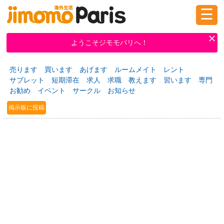
☰
ログイン
新規登録
ようこそジモモパリへ！
売ります
買います
あげます
ルームメイト
レント
掲示板
タウン情報
教えて！
サブレット
短期滞在
求人
求職
教えます
習います
専門
お勧め
イベント
サークル
お知らせ
掲示板に投稿
ニュース
イベント
求人
物件
習い事