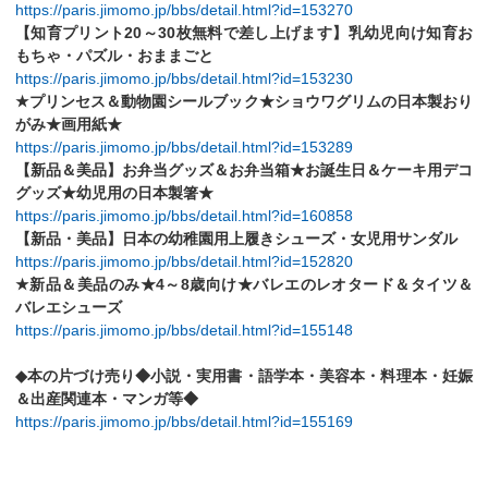
https://paris.jimomo.jp/bbs/detail.html?id=153270
【知育プリント20～30枚無料で差し上げます】乳幼児向け知育お
もちゃ・パズル・おままごと
https://paris.jimomo.jp/bbs/detail.html?id=153230
★プリンセス＆動物園シールブック★ショウワグリムの日本製おり
がみ★画用紙★
https://paris.jimomo.jp/bbs/detail.html?id=153289
【新品＆美品】お弁当グッズ＆お弁当箱★お誕生日＆ケーキ用デコ
グッズ★幼児用の日本製箸★
https://paris.jimomo.jp/bbs/detail.html?id=160858
【新品・美品】日本の幼稚園用上履きシューズ・女児用サンダル
https://paris.jimomo.jp/bbs/detail.html?id=152820
★新品＆美品のみ★4～8歳向け★バレエのレオタード＆タイツ＆
バレエシューズ
https://paris.jimomo.jp/bbs/detail.html?id=155148
◆本の片づけ売り◆小説・実用書・語学本・美容本・料理本・妊娠
＆出産関連本・マンガ等◆
https://paris.jimomo.jp/bbs/detail.html?id=155169