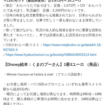
＋CDのセット（新品未使用） 計3,872円⇒ 20ユーロ
✅新訂「わらべうたであそぼう」定価：1,672円 ＋CD「わらべう
たであそぼう」乳児編① 定価：2,200円のセットです。
✅日本の有名な幼児教育塾からも推薦されており、日本からわざわ
ざ取り寄せましたが、仕事で忙しく一度も使わないまま保管してい
ました。
✅歌って遊びながら、乳児の全人的な発達を促すのに重要な役割を
果たす「わらべうた」。本では語感を楽しむ語呂合わせが詳述され
ています。
✅CDのわらべ歌リスト：
https://www.meijitosho.co.jp/detail/4-18-
937402-4
✅
https://www.hyakuchomori.co.jp/book/p/ISBN418931513.html
【Disney絵本：くまのプーさん】1冊3ユーロ （美品）
・Winnie l'ourson et l'arbre à miel （フランス語絵本）
・お引渡し場所：パリ15区orブローニュ（いずれも最寄りメトロ
駅から徒歩5分内）
・曜日によってお引渡し場所が異なります。時間帯は9時頃～18時
頃まで、購入者様のご希望のお時間に合わせます。18時以降はご
相談ください。