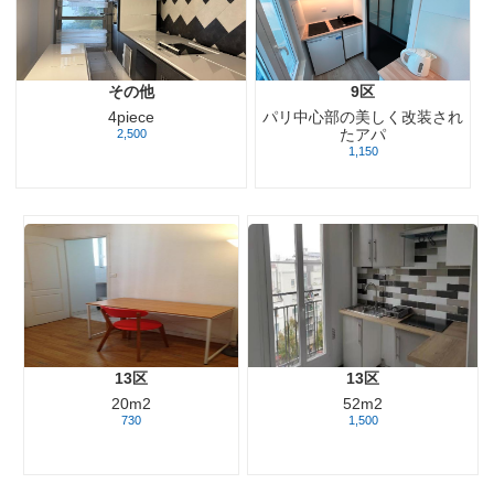
その他
9区
パリ中心部の美しく改装され
4piece
たアパ
2,500
1,150
13区
13区
20m2
52m2
730
1,500