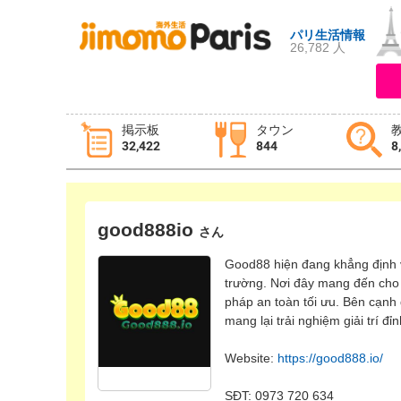
パリ生活情報
26,782 人
ログイン
新規登録
掲示板
タウン
32,422
844
8
掲示板
タウン情報
教えて！
ニュース
イベント
求人
good888io
さん
Good88 hiện đang khẳng định vị
trường. Nơi đây mang đến cho 
物件
習い事
pháp an toàn tối ưu. Bên cạnh
mang lại trải nghiệm giải trí đỉ
Website:
https://good888.io/
SĐT: 0973 720 634