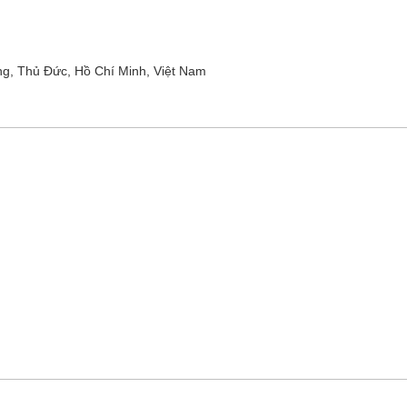
ng, Thủ Đức, Hồ Chí Minh, Việt Nam