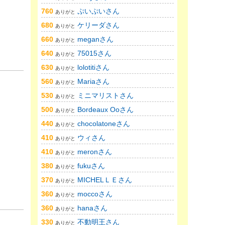
760
ぷいぷいさん
ありがと
680
ケリーダさん
ありがと
660
meganさん
ありがと
640
75015さん
ありがと
630
lolotitiさん
ありがと
560
Mariaさん
ありがと
530
ミニマリストさん
ありがと
500
Bordeaux Ooさん
ありがと
440
chocolatoneさん
ありがと
410
ウィさん
ありがと
410
meronさん
ありがと
380
fukuさん
ありがと
370
MICHELＬＥさん
ありがと
360
moccoさん
ありがと
360
hanaさん
ありがと
330
不動明王さん
ありがと