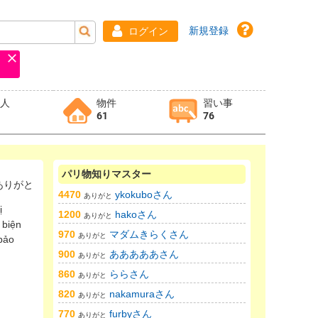
新規登録
ログイン
求人
物件
習い事
61
76
パリ物知りマスター
りがと
4470
ykokuboさん
ありがと
ị
1200
hakoさん
ありがと
 biện
970
マダムきらくさん
ありがと
bảo
900
あああああさん
ありがと
860
ららさん
ありがと
820
nakamuraさん
ありがと
770
furbyさん
ありがと