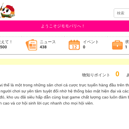
ようこそジモモパリへ！
教えて！
ニュース
イベント
,500
438
0
1
0
物知りポイント
あ
 thế là một trong những sân chơi cá cược trực tuyến hàng đầu trên th
người chơi sự yên tâm tuyệt đối nhờ hệ thống bảo mật hiện đại và các
 đó, kho ưu đãi siêu hấp dẫn cùng loạt game chất lượng cao luôn đảm 
nh cao và cơ hội sinh lời cực nhanh cho mọi hội viên.