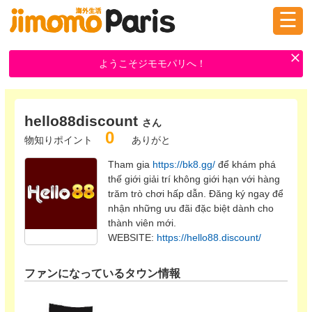
☰
ログイン
新規登録
ようこそジモモパリへ！
掲示板
タウン情報
教えて！
hello88discount
さん
0
物知りポイント
ありがと
Tham gia
https://bk8.gg/
để khám phá
ニュース
イベント
求人
thế giới giải trí không giới hạn với hàng
trăm trò chơi hấp dẫn. Đăng ký ngay để
nhận những ưu đãi đặc biệt dành cho
thành viên mới.
物件
習い事
WEBSITE:
https://hello88.discount/
ファンになっているタウン情報