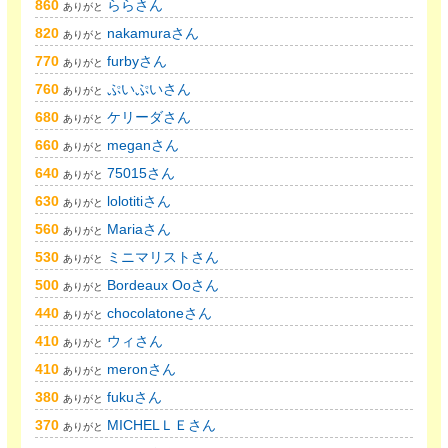
860
ららさん
ありがと
820
nakamuraさん
ありがと
770
furbyさん
ありがと
760
ぷいぷいさん
ありがと
680
ケリーダさん
ありがと
660
meganさん
ありがと
640
75015さん
ありがと
630
lolotitiさん
ありがと
560
Mariaさん
ありがと
530
ミニマリストさん
ありがと
500
Bordeaux Ooさん
ありがと
440
chocolatoneさん
ありがと
410
ウィさん
ありがと
410
meronさん
ありがと
380
fukuさん
ありがと
370
MICHELＬＥさん
ありがと