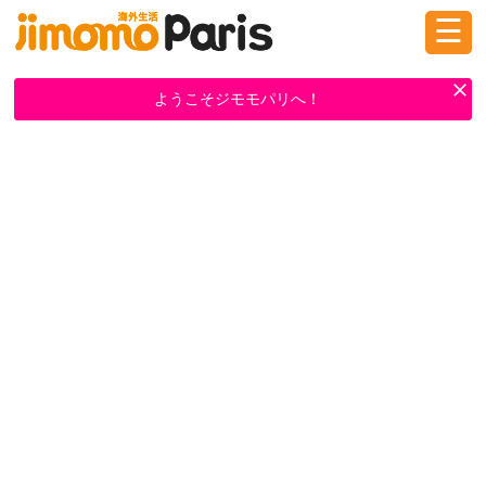
☰
ログイン
新規登録
ようこそジモモパリへ！
掲示板
タウン情報
教えて！
ニュース
イベント
求人
物件
習い事