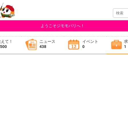
ようこそジモモパリへ！
教えて！
ニュース
イベント
,500
438
0
1