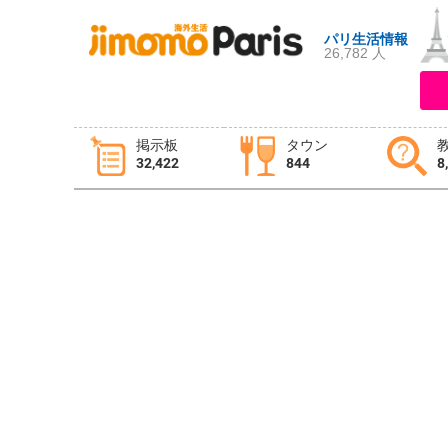
パリ生活情報
26,782 人
ログイン
新規登録
掲示板
タウン
32,422
844
8
掲示板
タウン情報
教えて！
ニュース
イベント
求人
物件
習い事