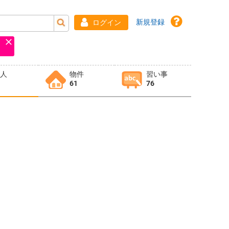
新規登録
ログイン
求人
物件
習い事
61
76