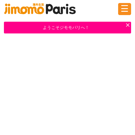
☰
ログイン
新規登録
ようこそジモモパリへ！
掲示板
タウン情報
教えて！
ニュース
イベント
求人
物件
習い事