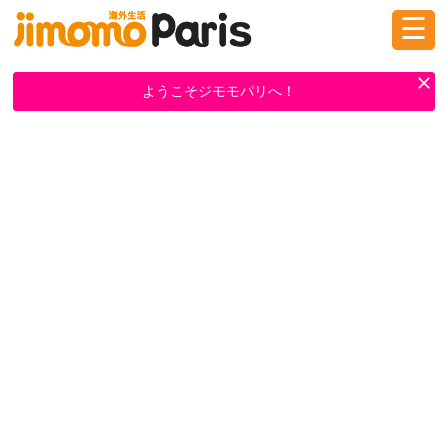
☰
ログイン
新規登録
ようこそジモモパリへ！
掲示板
タウン情報
教えて！
ニュース
イベント
求人
物件
習い事