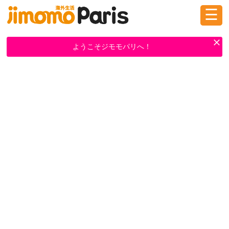
☰
ログイン
新規登録
ようこそジモモパリへ！
掲示板
タウン情報
教えて！
ニュース
イベント
求人
物件
習い事