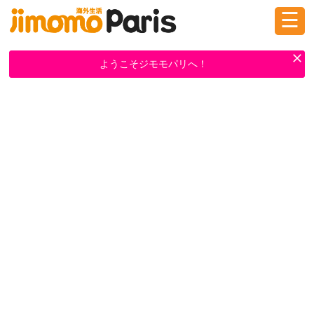
☰
ログイン
新規登録
ようこそジモモパリへ！
掲示板
タウン情報
教えて！
ニュース
イベント
求人
物件
習い事