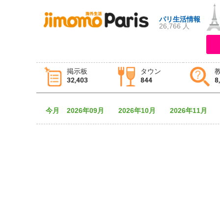
パリ生活情報
26,766 人
ログイン
新規登録
掲示板
タウン
32,403
844
8
掲示板
タウン情報
教えて！
今月
2026年09月
2026年10月
2026年11月
ニュース
イベント
求人
物件
習い事