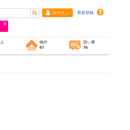
新規登録
ログイン
求人
物件
習い事
61
76