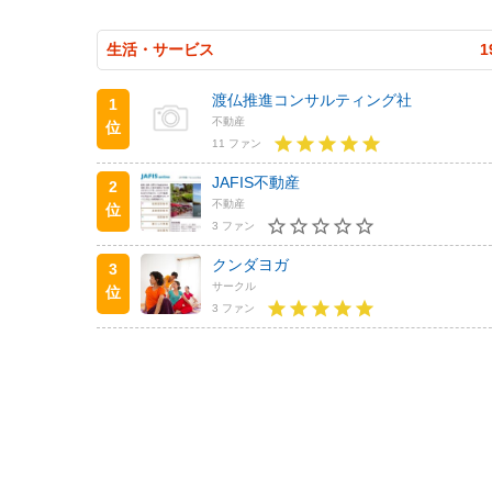
生活・サービス
1
渡仏推進コンサルティング社
1
不動産
位
11 ファン
JAFIS不動産
2
不動産
位
3 ファン
クンダヨガ
3
サークル
位
3 ファン