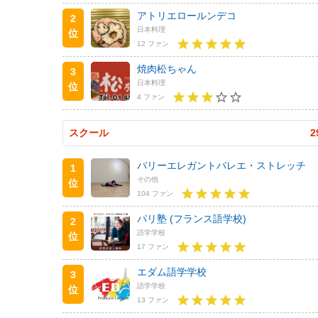
アトリエロールンデコ
2
日本料理
位
12 ファン
焼肉松ちゃん
3
日本料理
位
4 ファン
スクール
2
パリーエレガントバレエ・ストレッチ
1
その他
位
104 ファン
パリ塾 (フランス語学校)
2
語学学校
位
17 ファン
エダム語学学校
3
語学学校
位
13 ファン