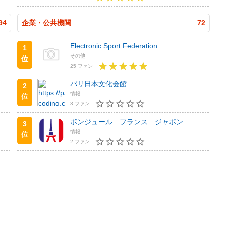
94
企業・公共機関
72
Electronic Sport Federation
1
その他
位
25 ファン
パリ日本文化会館
2
情報
位
3 ファン
ボンジュール フランス ジャポン
3
情報
位
2 ファン