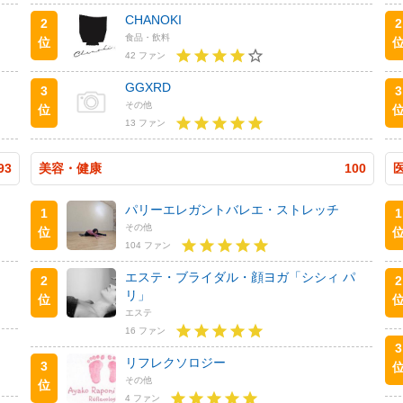
CHANOKI
2
2
食品・飲料
位
42 ファン
GGXRD
3
3
その他
位
13 ファン
93
美容・健康
100
パリーエレガントバレエ・ストレッチ
1
1
その他
位
104 ファン
エステ・ブライダル・顔ヨガ「シシィ パ
2
2
リ」
位
エステ
16 ファン
3
リフレクソロジー
3
その他
位
4 ファン