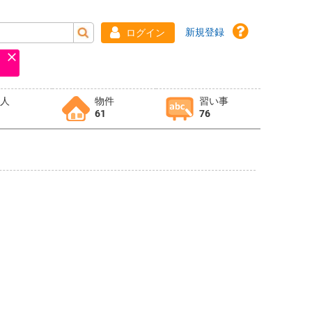
新規登録
ログイン
求人
物件
習い事
61
76