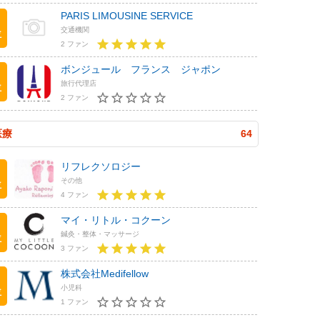
PARIS LIMOUSINE SERVICE
交通機関
位
2 ファン
ボンジュール フランス ジャポン
旅行代理店
位
2 ファン
医療
64
リフレクソロジー
その他
位
4 ファン
マイ・リトル・コクーン
鍼灸・整体・マッサージ
位
3 ファン
株式会社Medifellow
小児科
位
1 ファン