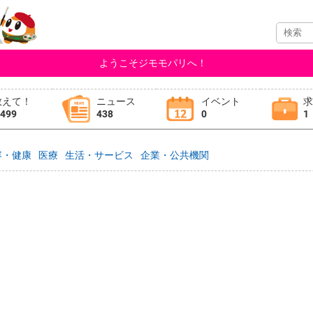
ようこそジモモパリへ！
教えて！
ニュース
イベント
,499
438
0
1
容・健康
医療
生活・サービス
企業・公共機関