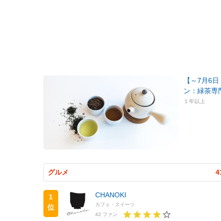
【～7月6日
ン：緑茶専
１年以上
グルメ
4
CHANOKI
1
カフェ・スイーツ
位
42 ファン