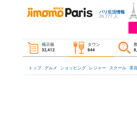
パリ生活情報
26,777 人
ログイン
新規登録
掲示板
タウン
掲示板
タウン情報
教えて！
32,412
844
8
トップ
グルメ
ショッピング
レジャー
スクール
美
ニュース
イベント
求人
物件
習い事