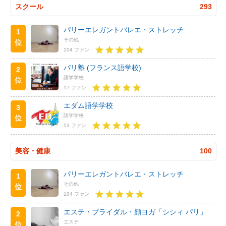
スクール
293
パリーエレガントバレエ・ストレッチ
1
その他
位
104 ファン
パリ塾 (フランス語学校)
2
語学学校
位
17 ファン
エダム語学学校
3
語学学校
位
13 ファン
美容・健康
100
パリーエレガントバレエ・ストレッチ
1
その他
位
104 ファン
エステ・ブライダル・顔ヨガ「シシィ パリ」
2
エステ
位