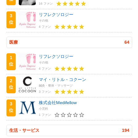
16 ファン
リフレクソロジー
3
その他
位
4 ファン
医療
64
リフレクソロジー
1
その他
位
4 ファン
マイ・リトル・コクーン
2
鍼灸・整体・マッサージ
位
3 ファン
株式会社Medifellow
3
小児科
位
1 ファン
生活・サービス
194