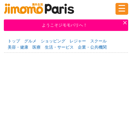
☰
ログイン
新規登録
ようこそジモモパリへ！
トップ
グルメ
ショッピング
レジャー
スクール
掲示板
タウン情報
教えて！
美容・健康
医療
生活・サービス
企業・公共機関
ニュース
イベント
求人
物件
習い事