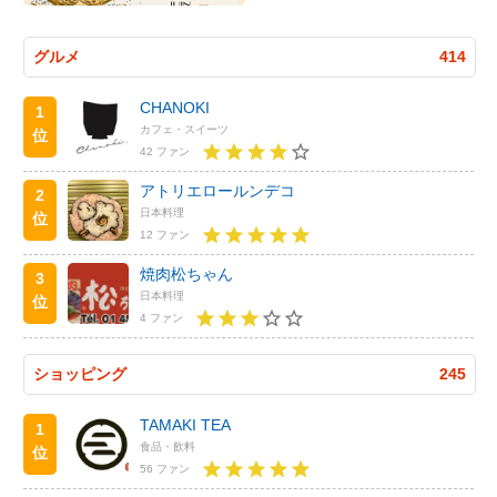
グルメ
414
CHANOKI
1
カフェ・スイーツ
位
42 ファン
アトリエロールンデコ
2
日本料理
位
12 ファン
焼肉松ちゃん
3
日本料理
位
4 ファン
ショッピング
245
TAMAKI TEA
1
食品・飲料
位
56 ファン