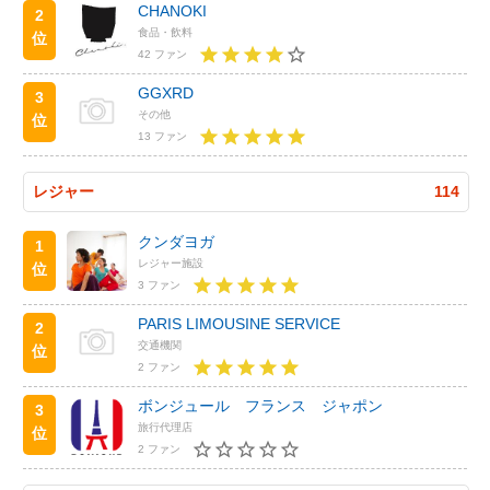
CHANOKI
2
食品・飲料
位
42 ファン
GGXRD
3
その他
位
13 ファン
レジャー
114
クンダヨガ
1
レジャー施設
位
3 ファン
PARIS LIMOUSINE SERVICE
2
交通機関
位
2 ファン
ボンジュール フランス ジャポン
3
旅行代理店
位
2 ファン