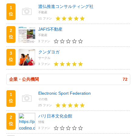
渡仏推進コンサルティング社
1
不動産
位
11 ファン
JAFIS不動産
2
不動産
位
3 ファン
クンダヨガ
3
サークル
位
3 ファン
企業・公共機関
72
Electronic Sport Federation
1
その他
位
25 ファン
パリ日本文化会館
2
情報
位
3 ファン