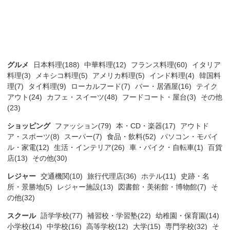
グルメ
日本料理(188)
中華料理(12)
フランス料理(60)
イタリア
料理(3)
メキシコ料理(5)
アメリカ料理(5)
インド料理(4)
韓国料
理(7)
タイ料理(9)
ローカルフード(7)
バー・居酒屋(16)
テイク
アウト(24)
カフェ・スイーツ(48)
フードコート・屋台(3)
その他
(23)
ショッピング
ファッション(79)
本・CD・楽器(17)
アウトド
ア・スポーツ(8)
スーパー(7)
食品・飲料(52)
パソコン・モバイ
ル・家電(12)
生活・インテリア(26)
車・バイク・自転車(1)
百貨
店(13)
その他(30)
レジャー
交通機関(10)
旅行代理店(36)
ホテル(11)
史跡・名
所・景勝地(5)
レジャー施設(13)
図書館・美術館・博物館(7)
そ
の他(32)
スクール
語学学校(77)
補習校・学習塾(22)
幼稚園・保育園(14)
小学校(14)
中学校(16)
高等学校(12)
大学(15)
専門学校(32)
そ