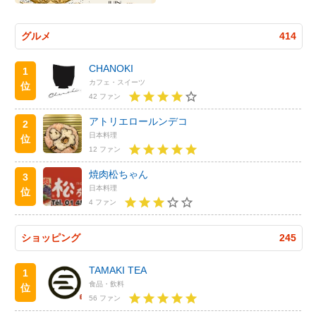
グルメ
414
CHANOKI
1
カフェ・スイーツ
位
42 ファン
アトリエロールンデコ
2
日本料理
位
12 ファン
焼肉松ちゃん
3
日本料理
位
4 ファン
ショッピング
245
TAMAKI TEA
1
食品・飲料
位
56 ファン