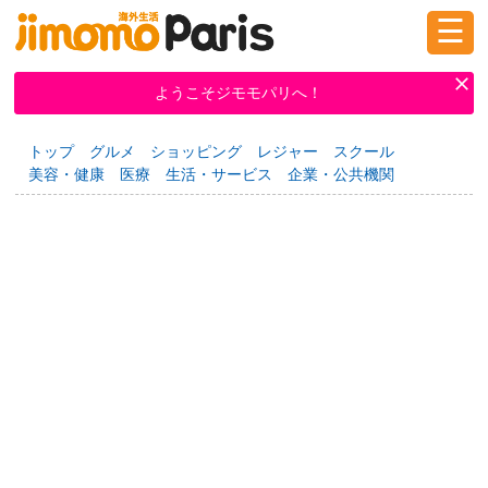
☰
ログイン
新規登録
ようこそジモモパリへ！
トップ
グルメ
ショッピング
レジャー
スクール
掲示板
タウン情報
教えて！
美容・健康
医療
生活・サービス
企業・公共機関
ニュース
イベント
求人
物件
習い事