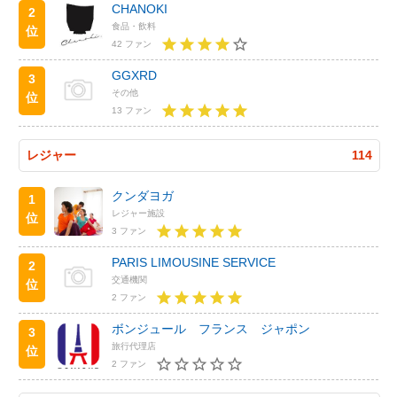
CHANOKI
2
食品・飲料
位
42 ファン
GGXRD
3
その他
位
13 ファン
レジャー
114
クンダヨガ
1
レジャー施設
位
3 ファン
PARIS LIMOUSINE SERVICE
2
交通機関
位
2 ファン
ボンジュール フランス ジャポン
3
旅行代理店
位
2 ファン