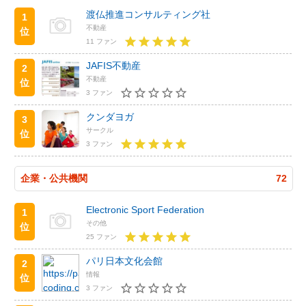
渡仏推進コンサルティング社
1
不動産
位
11 ファン
JAFIS不動産
2
不動産
位
3 ファン
クンダヨガ
3
サークル
位
3 ファン
企業・公共機関
72
Electronic Sport Federation
1
その他
位
25 ファン
パリ日本文化会館
2
情報
位
3 ファン