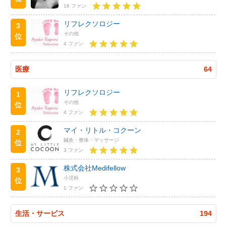
16 ファン
リフレクソロジー
3
その他
位
4 ファン
医療
64
リフレクソロジー
1
その他
位
4 ファン
マイ・リトル・コクーン
2
鍼灸・整体・マッサージ
位
3 ファン
株式会社Medifellow
3
小児科
位
1 ファン
生活・サービス
194