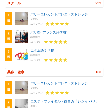
スクール
293
パリーエレガントバレエ・ストレッチ
1
その他
位
104 ファン
パリ塾 (フランス語学校)
2
語学学校
位
17 ファン
エダム語学学校
3
語学学校
位
13 ファン
美容・健康
100
パリーエレガントバレエ・ストレッチ
1
その他
位
104 ファン
エステ・ブライダル・顔ヨガ「シシィ パリ」
2
エステ
位