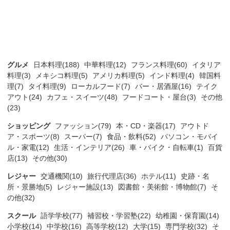
グルメ
日本料理(188)
中華料理(12)
フランス料理(60)
イタリア
料理(3)
メキシコ料理(5)
アメリカ料理(5)
インド料理(4)
韓国料
理(7)
タイ料理(9)
ローカルフード(7)
バー・居酒屋(16)
テイク
アウト(24)
カフェ・スイーツ(48)
フードコート・屋台(3)
その他
(23)
ショッピング
ファッション(79)
本・CD・楽器(17)
アウトド
ア・スポーツ(8)
スーパー(7)
食品・飲料(52)
パソコン・モバイ
ル・家電(12)
生活・インテリア(26)
車・バイク・自転車(1)
百貨
店(13)
その他(30)
レジャー
交通機関(10)
旅行代理店(36)
ホテル(11)
史跡・名
所・景勝地(5)
レジャー施設(13)
図書館・美術館・博物館(7)
そ
の他(32)
スクール
語学学校(77)
補習校・学習塾(22)
幼稚園・保育園(14)
小学校(14)
中学校(16)
高等学校(12)
大学(15)
専門学校(32)
そ