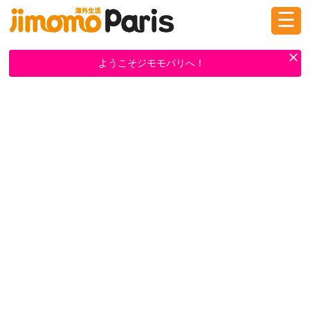
☰
ログイン
新規登録
ようこそジモモパリへ！
掲示板
タウン情報
教えて！
ニュース
イベント
求人
物件
習い事