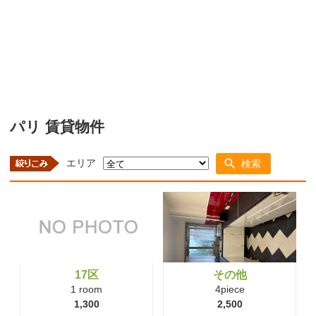
パリ 賃貸物件
エリア
検索
17区
その他
1 room
4piece
1,300
2,500