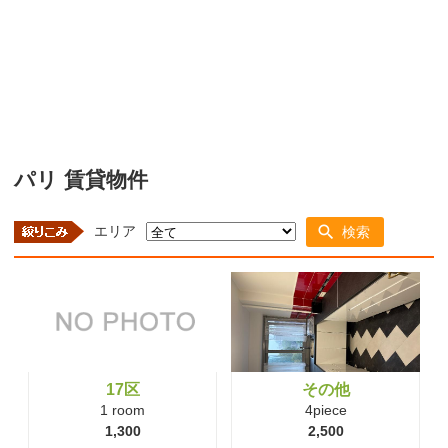
パリ 賃貸物件
エリア
検索
17区
その他
1 room
4piece
1,300
2,500