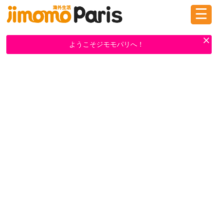
☰
ログイン
新規登録
ようこそジモモパリへ！
掲示板
タウン情報
教えて！
ニュース
イベント
求人
物件
習い事