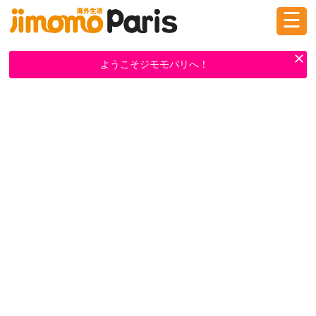
☰
ログイン
新規登録
ようこそジモモパリへ！
掲示板
タウン情報
教えて！
ニュース
イベント
求人
物件
習い事