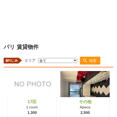
パリ 賃貸物件
エリア
検索
17区
その他
1 room
4piece
1,300
2,500