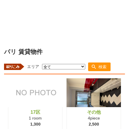
パリ 賃貸物件
エリア
検索
17区
その他
1 room
4piece
1,300
2,500