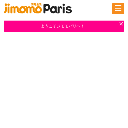
☰
ログイン
新規登録
ようこそジモモパリへ！
掲示板
タウン情報
教えて！
ニュース
イベント
求人
物件
習い事