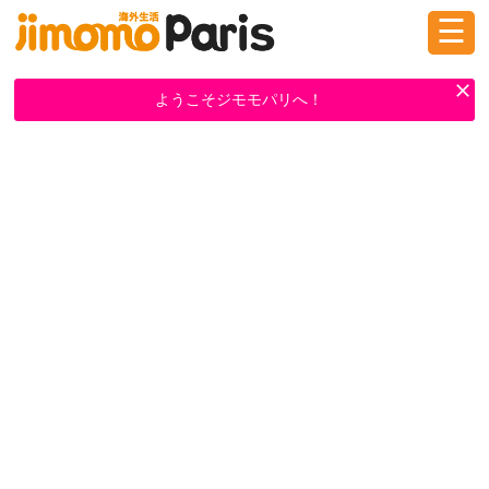
☰
ログイン
新規登録
ようこそジモモパリへ！
掲示板
タウン情報
教えて！
ニュース
イベント
求人
物件
習い事