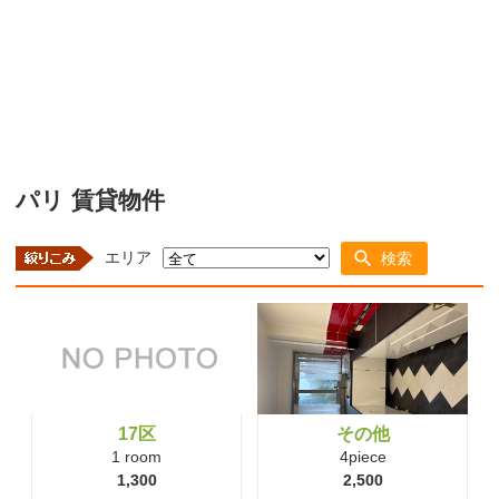
パリ 賃貸物件
エリア
検索
17区
その他
1 room
4piece
1,300
2,500