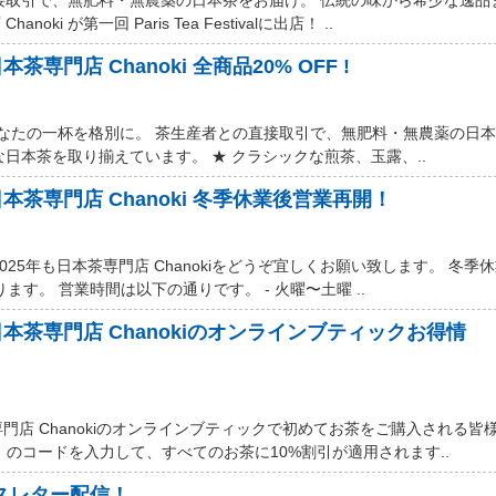
 が第一回 Paris Tea Festivalに出店！ ..
本茶専門店 Chanoki 全商品20% OFF !
 あなたの一杯を格別に。 茶生産者との直接取引で、無肥料・無農薬の日
日本茶を取り揃えています。 ★ クラシックな煎茶、玉露、..
 日本茶専門店 Chanoki 冬季休業後営業再開！
25年も日本茶専門店 Chanokiをどうぞ宜しくお願い致します。 冬季
ます。 営業時間は以下の通りです。 - 火曜〜土曜 ..
: 日本茶専門店 Chanokiのオンラインブティックお得情
門店 Chanokiのオンラインブティックで初めてお茶をご購入される皆
DE】のコードを入力して、すべてのお茶に10%割引が適用されます..
ースレター配信！