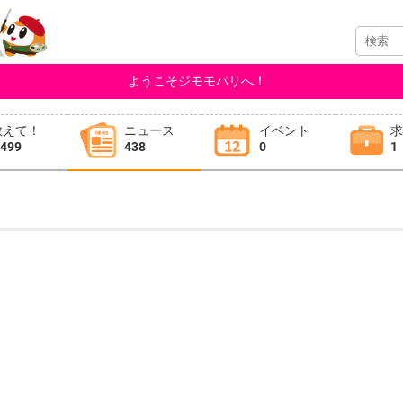
ようこそジモモパリへ！
教えて！
ニュース
イベント
,499
438
0
1