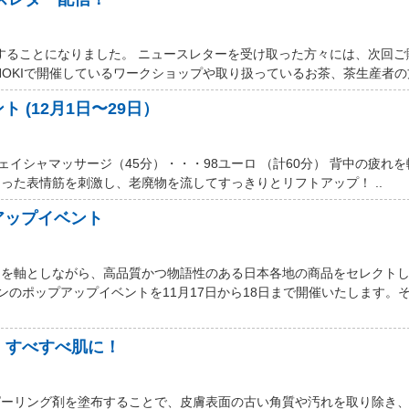
信することになりました。 ニュースレターを受け取った方々には、次回
NOKIで開催しているワークショップや取り扱っているお茶、茶生産者の方
 (12月1日〜29日）
フェイシャマッサージ（45分）・・・98ユーロ （計60分） 背中の疲れ
った表情筋を刺激し、老廃物を流してすっきりとリフトアップ！ ..
アップイベント
ンを軸としながら、高品質かつ物語性のある日本各地の商品をセレクト
ョンのポップアップイベントを11月17日から18日まで開催いたします。
、すべすべ肌に！
ピーリング剤を塗布することで、皮膚表面の古い角質や汚れを取り除き