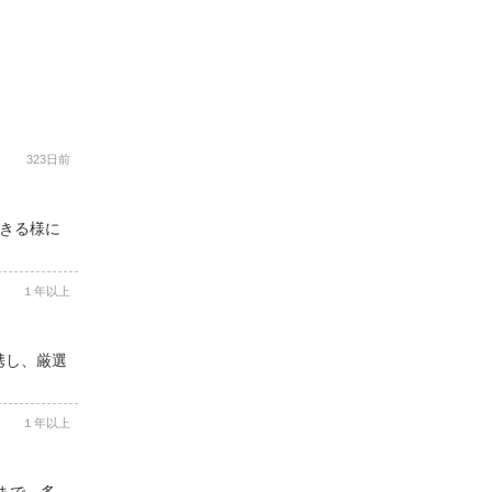
323日前
できる様に
１年以上
携し、厳選
１年以上
まで、多