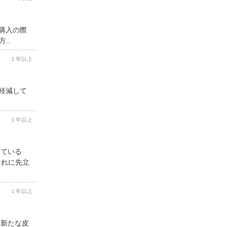
ご購入の際
..
１年以上
を軽減して
１年以上
している
それに先立
１年以上
、新たな皮