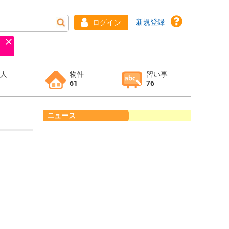
新規登録
ログイン
求人
物件
習い事
61
76
ニュース