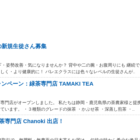
の新規生徒さん募集
下・姿勢改善・気になりませんか？ 背中や二の腕・お腹周りにも 継続
しく・より健康的に！ バレエクラスには色々なレベルの生徒さんが..
ャンペーン：緑茶専門店 TAMAKI TEA
専門店がオープンしました。 私たちは静岡・鹿児島県の茶農家様と提
います。 ・３種類のグレードの抹茶 ・かぶせ茶 ・深蒸し煎茶 ・..
 日本茶専門店 Chanoki 出店！
接取引で、無肥料・無農薬の日本茶をお届け。 伝統の味から希少な逸品