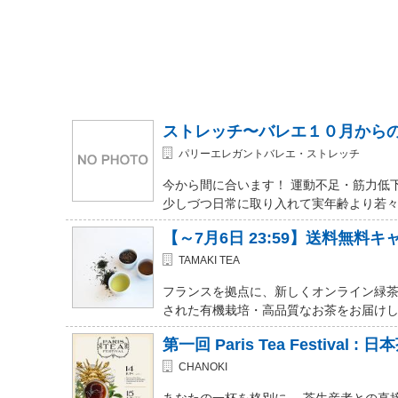
ストレッチ〜バレエ１０月から
パリーエレガントバレエ・ストレッチ
今から間に合います！ 運動不足・筋力低
少しづつ日常に取り入れて実年齢より若々
【～7月6日 23:59】送料無料キ
TAMAKI TEA
フランスを拠点に、新しくオンライン緑茶
された有機栽培・高品質なお茶をお届けして
第一回 Paris Tea Festival :
CHANOKI
あなたの一杯を格別に。 茶生産者との直