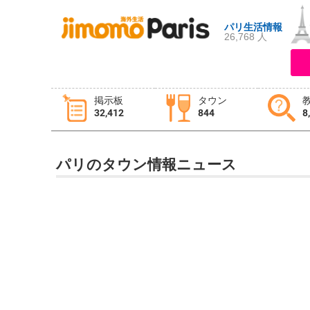
パリ生活情報
26,768 人
ログイン
新規登録
掲示板
タウン
32,412
844
8
掲示板
タウン情報
教えて！
パリのタウン情報ニュース
ニュース
イベント
求人
物件
習い事