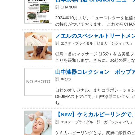
CHANOKI
2024年10月より、ニュースレターを配
の特典がついております。 これからCHA
ノエルのスペシャルトリートメント
エステ・ブライダル・顔ヨガ「シシィ パリ」
◎肩・首のマッサージ (15分）& 古美道
こりを緩和します。さらに、お顔の硬くな
山中漆器コレクション ポップ
デジマ
自社のオリジナル、またコラボレーショ
DEJIMAストアにて、山中漆器コレクシ
ち..
【New】ケミカルピーリングで
エステ・ブライダル・顔ヨガ「シシィ パリ」
ケミカルピーリングとは、皮膚に酸性の