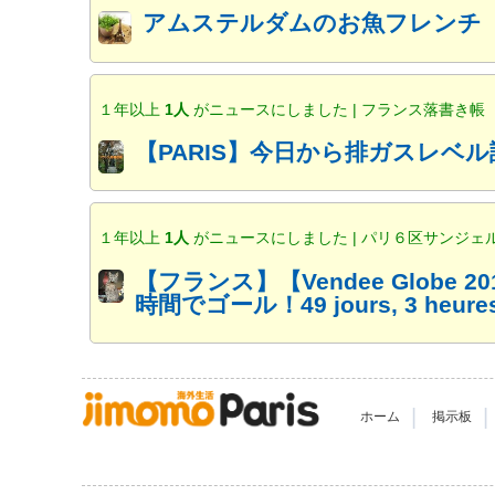
アムステルダムのお魚フレンチ「Br
１年以上
1人
がニュースにしました | フランス落書き帳
【PARIS】今日から排ガスレベ
１年以上
1人
がニュースにしました | パリ６区サンジェ
【フランス】【Vendee Globe 20
時間でゴール！49 jours, 3 heures, 
|
|
ホーム
掲示板