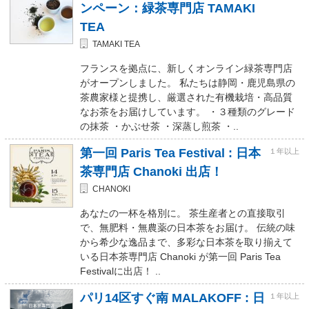
ンペーン：緑茶専門店 TAMAKI
TEA
TAMAKI TEA
フランスを拠点に、新しくオンライン緑茶専門店
がオープンしました。 私たちは静岡・鹿児島県の
茶農家様と提携し、厳選された有機栽培・高品質
なお茶をお届けしています。 ・３種類のグレード
の抹茶 ・かぶせ茶 ・深蒸し煎茶 ・..
第一回 Paris Tea Festival : 日本
１年以上
茶専門店 Chanoki 出店！
CHANOKI
あなたの一杯を格別に。 茶生産者との直接取引
で、無肥料・無農薬の日本茶をお届け。 伝統の味
から希少な逸品まで、多彩な日本茶を取り揃えて
いる日本茶専門店 Chanoki が第一回 Paris Tea
Festivalに出店！ ..
パリ14区すぐ南 MALAKOFF : 日
１年以上