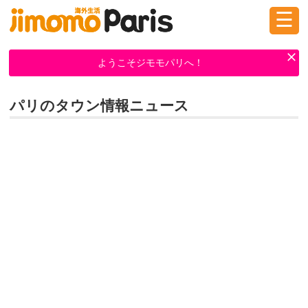
☰
ログイン
新規登録
ようこそジモモパリへ！
パリのタウン情報ニュース
掲示板
タウン情報
教えて！
ニュース
イベント
求人
物件
習い事