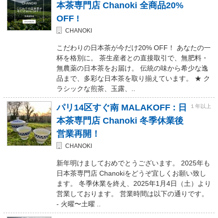
本茶専門店 Chanoki 全商品20%
OFF !
CHANOKI
こだわりの日本茶が今だけ20% OFF！ あなたの一
杯を格別に。 茶生産者との直接取引で、無肥料・
無農薬の日本茶をお届け。 伝統の味から希少な逸
品まで、多彩な日本茶を取り揃えています。 ★ ク
ラシックな煎茶、玉露、..
パリ14区すぐ南 MALAKOFF : 日
１年以上
本茶専門店 Chanoki 冬季休業後
営業再開！
CHANOKI
新年明けましておめでとうございます。 2025年も
日本茶専門店 Chanokiをどうぞ宜しくお願い致し
ます。 冬季休業を終え、2025年1月4日（土）より
営業しております。 営業時間は以下の通りです。
- 火曜〜土曜 ..