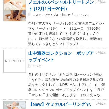
ノエルのスペシャルトリートメン
１年以上
ト (12月1日〜29日）
エステ・ブライダル・顔ヨガ「シシィ パリ」
◎肩・首のマッサージ (15分）& 古美道フェイシャ
マッサージ（45分）・・・98ユーロ （計60分）
背中の疲れを軽減してこりを緩和します。さら
に、お顔の硬くなった表情筋を刺激し、老廃物を
流してすっきりとリフトアップ！ ..
山中漆器コレクション ポップア
１年以上
ップイベント
デジマ
自社のオリジナル、またコラボレーションを軸と
しながら、高品質かつ物語性のある日本各地の商
品をセレクトしているDEJIMAストアにて、山中漆
器コレクションのポップアップイベントを11月17
日から18日まで開催いたします。それに先立ち..
【New】ケミカルピーリングで、
１年以上