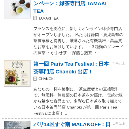
ンペーン：緑茶専門店 TAMAKI
TEA
TAMAKI TEA
フランスを拠点に、新しくオンライン緑茶専門店
がオープンしました。 私たちは静岡・鹿児島県の
茶農家様と提携し、厳選された有機栽培・高品質
なお茶をお届けしています。 ・３種類のグレード
の抹茶 ・かぶせ茶 ・深蒸し煎茶 ・..
第一回 Paris Tea Festival : 日本
１年以上
茶専門店 Chanoki 出店！
CHANOKI
あなたの一杯を格別に。 茶生産者との直接取引
で、無肥料・無農薬の日本茶をお届け。 伝統の味
から希少な逸品まで、多彩な日本茶を取り揃えて
いる日本茶専門店 Chanoki が第一回 Paris Tea
Festivalに出店！ ..
パリ14区すぐ南 MALAKOFF : 日
１年以上