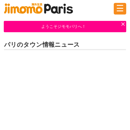
☰
ログイン
新規登録
ようこそジモモパリへ！
パリのタウン情報ニュース
掲示板
タウン情報
教えて！
ニュース
イベント
求人
物件
習い事