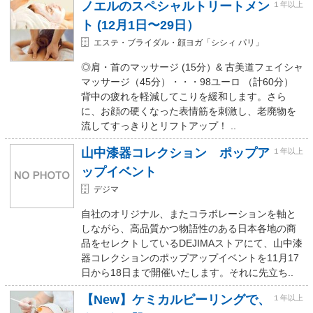
ノエルのスペシャルトリートメン
１年以上
ト (12月1日〜29日）
エステ・ブライダル・顔ヨガ「シシィ パリ」
◎肩・首のマッサージ (15分）& 古美道フェイシャ
マッサージ（45分）・・・98ユーロ （計60分）
背中の疲れを軽減してこりを緩和します。さら
に、お顔の硬くなった表情筋を刺激し、老廃物を
流してすっきりとリフトアップ！ ..
山中漆器コレクション ポップア
１年以上
ップイベント
デジマ
自社のオリジナル、またコラボレーションを軸と
しながら、高品質かつ物語性のある日本各地の商
品をセレクトしているDEJIMAストアにて、山中漆
器コレクションのポップアップイベントを11月17
日から18日まで開催いたします。それに先立ち..
【New】ケミカルピーリングで、
１年以上