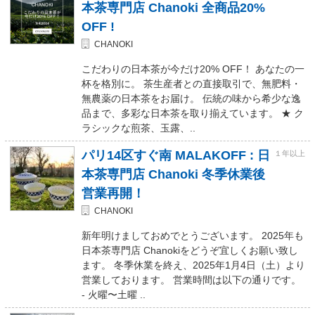
本茶専門店 Chanoki 全商品20%
OFF !
CHANOKI
こだわりの日本茶が今だけ20% OFF！ あなたの一
杯を格別に。 茶生産者との直接取引で、無肥料・
無農薬の日本茶をお届け。 伝統の味から希少な逸
品まで、多彩な日本茶を取り揃えています。 ★ ク
ラシックな煎茶、玉露、..
パリ14区すぐ南 MALAKOFF : 日
１年以上
本茶専門店 Chanoki 冬季休業後
営業再開！
CHANOKI
新年明けましておめでとうございます。 2025年も
日本茶専門店 Chanokiをどうぞ宜しくお願い致し
ます。 冬季休業を終え、2025年1月4日（土）より
営業しております。 営業時間は以下の通りです。
- 火曜〜土曜 ..