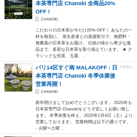
本茶専門店 Chanoki 全商品20%
OFF !
CHANOKI
こだわりの日本茶が今だけ20% OFF！ あなたの一
杯を格別に。 茶生産者との直接取引で、無肥料・
無農薬の日本茶をお届け。 伝統の味から希少な逸
品まで、多彩な日本茶を取り揃えています。 ★ ク
ラシックな煎茶、玉露、..
パリ14区すぐ南 MALAKOFF : 日
１年以上
本茶専門店 Chanoki 冬季休業後
営業再開！
CHANOKI
新年明けましておめでとうございます。 2025年も
日本茶専門店 Chanokiをどうぞ宜しくお願い致し
ます。 冬季休業を終え、2025年1月4日（土）より
営業しております。 営業時間は以下の通りです。
- 火曜〜土曜 ..