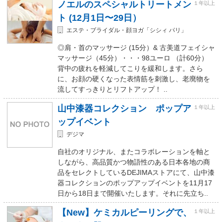
ノエルのスペシャルトリートメン
１年以上
ト (12月1日〜29日）
エステ・ブライダル・顔ヨガ「シシィ パリ」
◎肩・首のマッサージ (15分）& 古美道フェイシャ
マッサージ（45分）・・・98ユーロ （計60分）
背中の疲れを軽減してこりを緩和します。さら
に、お顔の硬くなった表情筋を刺激し、老廃物を
流してすっきりとリフトアップ！ ..
山中漆器コレクション ポップア
１年以上
ップイベント
デジマ
自社のオリジナル、またコラボレーションを軸と
しながら、高品質かつ物語性のある日本各地の商
品をセレクトしているDEJIMAストアにて、山中漆
器コレクションのポップアップイベントを11月17
日から18日まで開催いたします。それに先立ち..
【New】ケミカルピーリングで、
１年以上