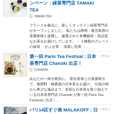
ンペーン：緑茶専門店 TAMAKI
TEA
TAMAKI TEA
フランスを拠点に、新しくオンライン緑茶専門店
がオープンしました。 私たちは静岡・鹿児島県の
茶農家様と提携し、厳選された有機栽培・高品質
なお茶をお届けしています。 ・３種類のグレード
の抹茶 ・かぶせ茶 ・深蒸し煎茶 ・..
第一回 Paris Tea Festival : 日本
１年以上
茶専門店 Chanoki 出店！
CHANOKI
あなたの一杯を格別に。 茶生産者との直接取引
で、無肥料・無農薬の日本茶をお届け。 伝統の味
から希少な逸品まで、多彩な日本茶を取り揃えて
いる日本茶専門店 Chanoki が第一回 Paris Tea
Festivalに出店！ ..
パリ14区すぐ南 MALAKOFF : 日
１年以上