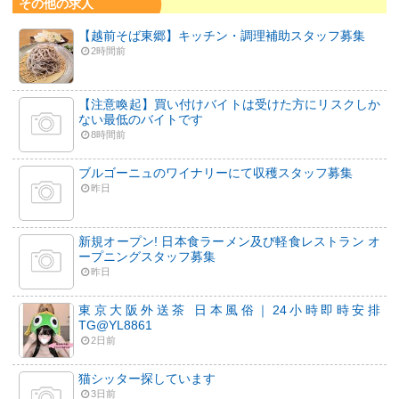
その他の求人
【越前そば東郷】キッチン・調理補助スタッフ募集
2時間前
【注意喚起】買い付けバイトは受けた方にリスクしか
ない最低のバイトです
8時間前
ブルゴーニュのワイナリーにて収穫スタッフ募集
昨日
新規オープン! 日本食ラーメン及び軽食レストラン オ
ープニングスタッフ募集
昨日
東京大阪外送茶 日本風俗｜24小時即時安排
TG@YL8861
2日前
猫シッター探しています
3日前