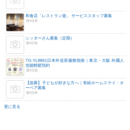
和食店「レストラン遊」 サービススタッフ募集
4日前
シッターさん募集（定期）
4日前
TG-YL8861日本外送茶服務指南｜東京・大阪 外國人
也能輕鬆預約
5日前
【急募】子どもが好きな方へ｜有給ホームステイ・オ
ーペア募集
5日前
更に見る