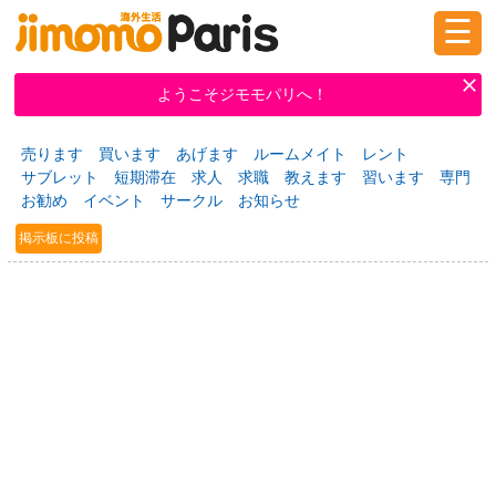
☰
ログイン
新規登録
ようこそジモモパリへ！
売ります
買います
あげます
ルームメイト
レント
掲示板
タウン情報
教えて！
サブレット
短期滞在
求人
求職
教えます
習います
専門
お勧め
イベント
サークル
お知らせ
掲示板に投稿
ニュース
イベント
求人
物件
習い事