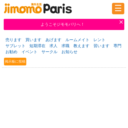
☰
ログイン
新規登録
ようこそジモモパリへ！
売ります
買います
あげます
ルームメイト
レント
掲示板
タウン情報
教えて！
サブレット
短期滞在
求人
求職
教えます
習います
専門
お勧め
イベント
サークル
お知らせ
掲示板に投稿
ニュース
イベント
求人
物件
習い事