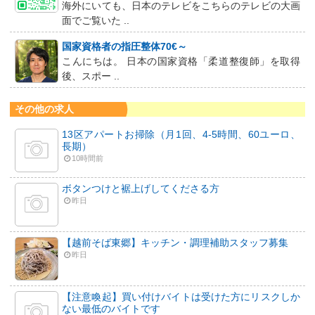
海外にいても、日本のテレビをこちらのテレビの大画
面でご覧いた ..
国家資格者の指圧整体70€～
こんにちは。 日本の国家資格「柔道整復師」を取得
後、スポー ..
その他の求人
13区アパートお掃除（月1回、4-5時間、60ユーロ、
長期）
10時間前
ボタンつけと裾上げしてくださる方
昨日
【越前そば東郷】キッチン・調理補助スタッフ募集
昨日
【注意喚起】買い付けバイトは受けた方にリスクしか
ない最低のバイトです