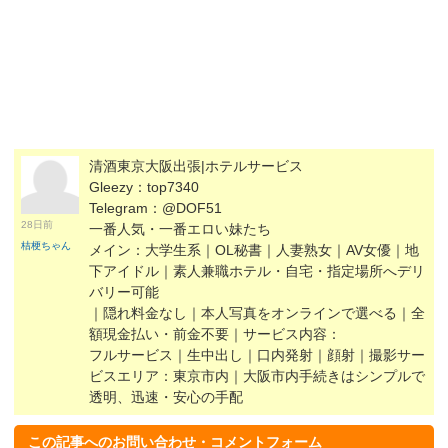
清酒東京大阪出張|ホテルサービス
Gleezy：top7340
Telegram：@DOF51
28日前
一番人気・一番エロい妹たち
桔梗ちゃん
メイン：大学生系｜OL秘書｜人妻熟女｜AV女優｜地
下アイドル｜素人兼職ホテル・自宅・指定場所へデリ
バリー可能
｜隠れ料金なし｜本人写真をオンラインで選べる｜全
額現金払い・前金不要｜サービス内容：
フルサービス｜生中出し｜口内発射｜顔射｜撮影サー
ビスエリア：東京市内｜大阪市内手続きはシンプルで
透明、迅速・安心の手配
この記事へのお問い合わせ・コメントフォーム