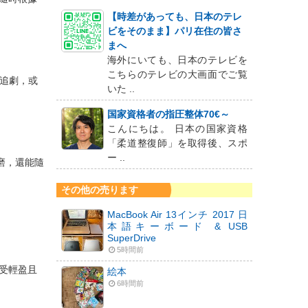
【時差があっても、日本のテレ
ビをそのまま】パリ在住の皆さ
まへ
海外にいても、日本のテレビを
こちらのテレビの大画面でご覧
追劇，或
いた ..
国家資格者の指圧整体70€～
こんにちは。 日本の国家資格
「柔道整復師」を取得後、スポ
ー ..
磨，還能隨
その他の売ります
MacBook Air 13インチ 2017 日
本語キーボード & USB
SuperDrive
5時間前
受輕盈且
絵本
6時間前