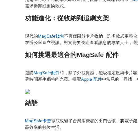
需求拆卸或更換款式。
功能進化：從收納到追劇支架
現代的
MagSafe錢包
不再僅限於卡片收納，許多款式更整合
在辦公室直立視訊。對於需要長期查看訊息的專業人士，選
如何挑選最適合的MagSafe 配件
選購
MagSafe配件
時，除了外觀質感，磁吸穩定度與卡片容量
著時間產生獨特的光澤。搭配
Apple 配件
中常見的「尋找」
結語
MagSafe卡套
徹底改變了台灣消費者的出門習慣，將電子錢
高效率的數位生活。