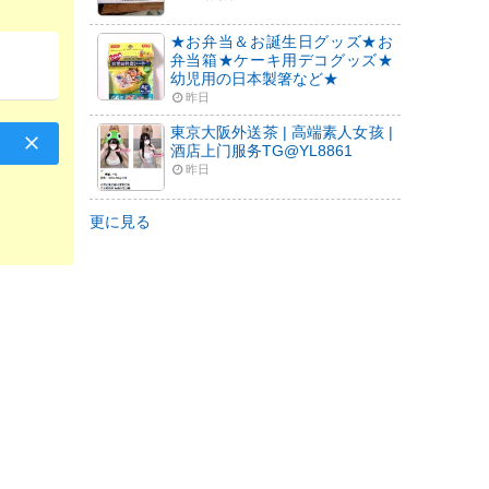
★お弁当＆お誕生日グッズ★お
弁当箱★ケーキ用デコグッズ★
幼児用の日本製箸など★
昨日
東京大阪外送茶 | 高端素人女孩 |
酒店上门服务TG@YL8861
昨日
更に見る