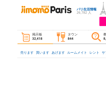
パリ生活情報
26,782 人
ログイン
新規登録
掲示板
タウン
掲示板
タウン情報
教えて！
32,418
844
8
売ります
買います
あげます
ルームメイト
レント
サ
ニュース
イベント
求人
物件
習い事