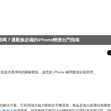
好用嗎？通勤族必備的iPhone輕便出門指南
提供選擇時的關鍵要點，讓您的 iPhone 瞬間變成全能助理。
的解決方案。它利用強大磁力吸附於手機背面，無論是進出捷運站感應悠
agSafe卡包
使用者，您會發現這種設計比傳統黏貼式背貼更具靈活性，能