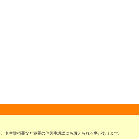
合、名誉毀損罪など犯罪の他民事訴訟にも訴えられる事があります。