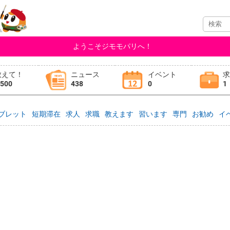
ようこそジモモパリへ！
教えて！
ニュース
イベント
,500
438
0
1
ブレット
短期滞在
求人
求職
教えます
習います
専門
お勧め
イ