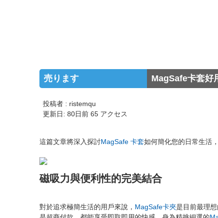
売ります
MagSafe卡套
投稿者 : ristemqu
更新日: 80日前 65 アクセス
這篇文章將深入探討
MagSafe 卡套
如何簡化您的日常生活，並
磁吸力與便利性的完美結合
對於追求極簡生活的用戶來說，
MagSafe卡夾
是目前最理想
是超商付款，都能享受即取即用的快感。身為精挑細選的
M