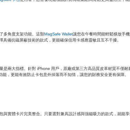
了多角度支架功能。這類
MagSafe Wallet
讓您在午餐時間能輕鬆橫放手機
擇具備抗磁屏蔽技術的款式，更能確保信用卡感應靈敏且互不干擾。
是兩大指標。針對 iPhone 用戶，原廠或第三方高品質皮革材質不僅耐
功能，更能有效防止卡包意外掉落而不知情，讓您的財務安全更有保障。
包與實體卡片完美整合。只要選對兼具設計感與強磁吸力的款式，就能享