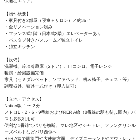
快適なエリア。
【物件概要】
・家具付き2部屋（寝室＋サロン）／約35㎡
・全リノベーション済み
・フランス式1階（日本式2階）エレベーターあり
・バスタブ付きバスルーム／独立トイレ
・独立キッチン
【設備】
洗濯機、冷凍冷蔵庫（2ドア）、IHコンロ、電子レンジ
暖房・給湯設備完備
家具（セミダルベッド、ソファベッド、机＆椅子、チェスト等）
調理器具、寝具一式付き（即入居可）
【立地・アクセス】
Nation駅 １〜２分
メトロ1・2・6・9番線およびRER A線（8番線の駅も徒歩圏内）バ
スも多数利用可
便利な1番線でパリを横断、マレ地区やシャトレ、フランクリンル
ーズベルトなどパリ西側へ
RER A線で凱旋門や大使館方面、ディズニーランドやアウトレット