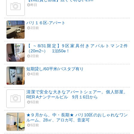
昨日
パリ１６区-アパート
2日前
【 ~ 8/31限定】9区家具付きアパルトマン2件
（20m2~） 1泊50e！
2日前
短期貸し/60平米/バスタブ有り
4日前
清潔で安全な大きなアパートシェアー。個人部屋。
RER Aナンテールビル 9月１6日から
5日前
★９月から、中・長期★ パリ10区のおしゃれなワン
ルーム、28㎡、アロカ可、音楽可
5日前