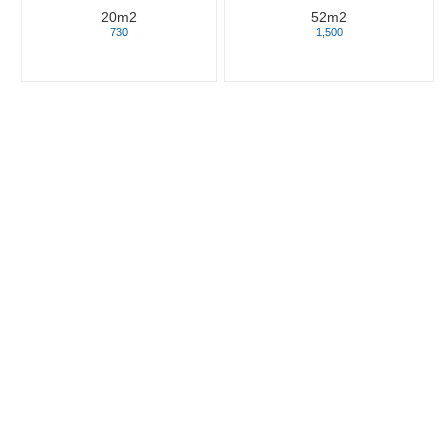
20m2
52m2
730
1,500