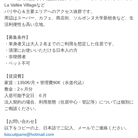
La Vallée Villageなど
パリ中心＆主要エリアへのアクセス抜群です。
周辺はスーパー、カフェ、商店街、ソルボンヌ大学新校舎など、生
活利便性も高い立地。
【募集条件】
・単身者又は大人２名までのご利用を想定した住居です。
・清潔にお使いいただける日本人の方
・非喫煙者
・ペット不可
【賃貸費】
家賃：1350€/月 + 管理費90€（水道代込）
敷金：2ヶ月分
入居可能予定日 : ６月
法人契約の場合、利用形態（住居中心・登記等）については個別に
ご相談ください。
【お問い合わせ】
以下をコピーの上、日本語でご記入、メールでご連絡ください。
biscuitparis@hotmail.com