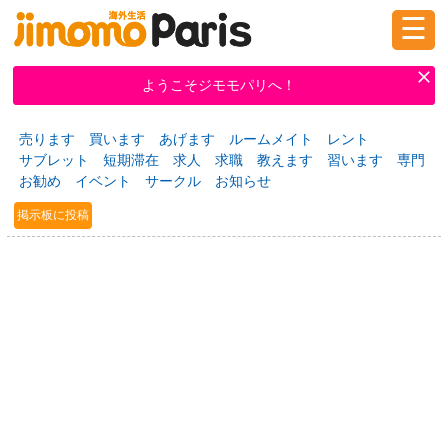
☰
ログイン
新規登録
ようこそジモモパリへ！
売ります
買います
あげます
ルームメイト
レント
掲示板
タウン情報
教えて！
サブレット
短期滞在
求人
求職
教えます
習います
専門
お勧め
イベント
サークル
お知らせ
掲示板に投稿
ニュース
イベント
求人
物件
習い事