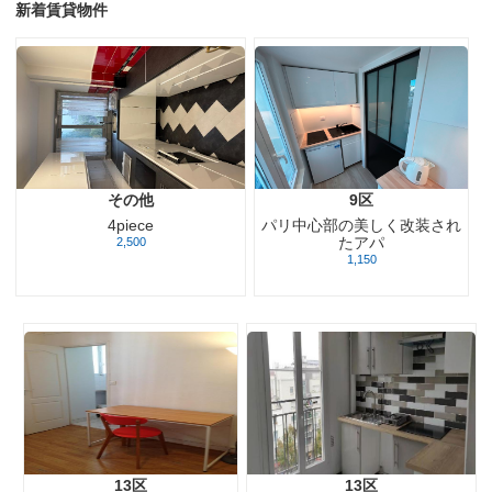
新着賃貸物件
その他
9区
パリ中心部の美しく改装され
4piece
たアパ
2,500
1,150
13区
13区