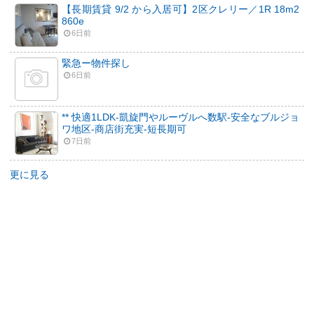
【長期賃貸 9/2 から入居可】2区クレリー／1R 18m2
860e
6日前
緊急ー物件探し
6日前
** 快適1LDK-凱旋門やルーヴルへ数駅-安全なブルジョ
ワ地区-商店街充実-短長期可
7日前
更に見る